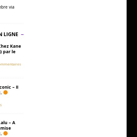
bre via
N LIGNE
Chez Kane
) par le
ommentaires
onic – II
c.
s
alu – A
emise
c.