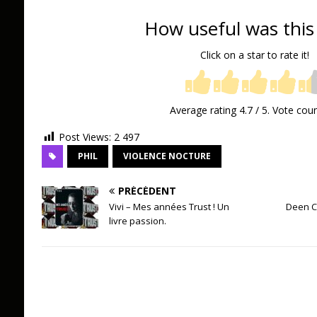
How useful was this
Click on a star to rate it!
Average rating
4.7
/ 5. Vote cou
Post Views:
2 497
PHIL
VIOLENCE NOCTURE
PRÉCÉDENT
Vivi – Mes années Trust ! Un
Deen C
livre passion.