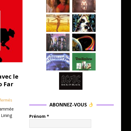
avec le
o Far
fermés
ABONNEZ-VOUS
grammée
 Lining
Prénom
*