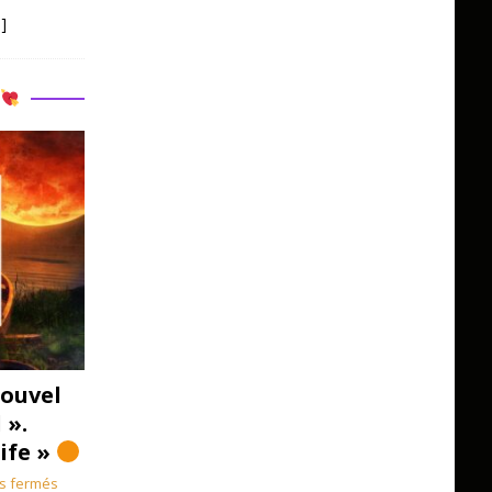
]
R
ouvel
 ».
Life »
s fermés