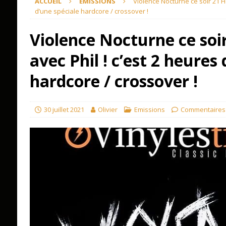
ACCUEIL
EMISSIONS
Violence Nocturne ce soir 21 He
d’une spéciale hardcore / crossover !
Violence Nocturne ce soi
avec Phil ! c’est 2 heures
hardcore / crossover !
30 juillet 2021
Olivier
Emissions
Commentaires