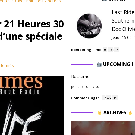
ures 30 avec Phil ! c’est 2 heures
Last Ride
Southern
r 21 Heures 30
Doc Olivie
 d’une spéciale
jeudi, 15:00
-
Remaining Time
:
0
:
45
:
13
UPCOMING !
 fermés
Rocktime !
jeudi, 16:00
-
17:00
Commencing in
:
0
:
45
:
13
ARCHIVES