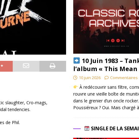
10 Juin 1983 – Tan
l’album « This Mean
10 juin 2026
Commentaires 
À redécouvrir sans filtre, co
rouvre une vieille boîte de munit
dans le grenier d’un oncle rocker.
tic slaughter, Cro-mags,
Poussiéreux ? Oui. Mais chargé à
dal tendencies.
es de Phil.
SINGLE DE LA SEMA