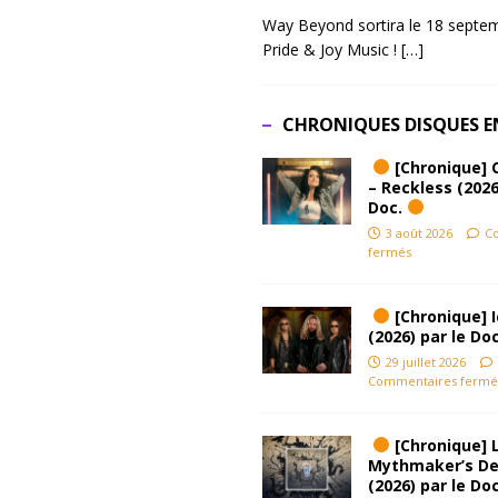
Way Beyond sortira le 18 septem
Pride & Joy Music !
[…]
CHRONIQUES DISQUES E
[Chronique] 
– Reckless (2026
Doc.
3 août 2026
C
fermés
[Chronique] Ic
(2026) par le Do
29 juillet 2026
Commentaires fermé
[Chronique] L
Mythmaker’s D
(2026) par le Do