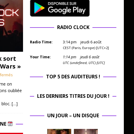
RADIO CLOCK
Radio Time:
3
:
14
pm
jeudi 6 août
CEST (Paris, Europe) [UTC+2]
k sort
Your Time:
1
:
14
pm
jeudi 6 août
UTC (undefined, UTC) [UTC]
 Wars »
fermés
TOP 5 DES AUDITEURS !
mme on
ions oubliée
LES DERNIERS TITRES DU JOUR !
 bloc.
[…]
UN JOUR – UN DISQUE
INE