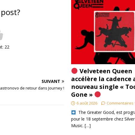
 post?
nt:
22
Velveteen Queen
accélère la cadence 
SUIVANT
nouveau single « To
astronovo de retour dans Journey !
Gone »
6 août 2026
Commentaires 
​ The Greater Good, est pro
pour le 18 septembre chez Silver
Music.
[…]