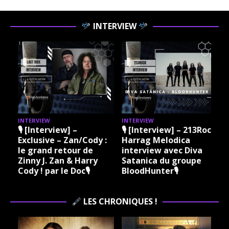
INTERVIEW
INTERVIEW
INTERVIEW
I
🎙 [Interview] –
🎙 [Interview] – 213Rock
Exclusive – Zan/Cody :
Harrag Melodica
le grand retour de
interview avec Diva
Zinny J. Zan & Harry
Satanica du groupe
Cody ! par le Doc🎙
BloodHunter🎙
LES CHRONIQUES !