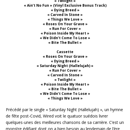
« Twilight »
« Ain’t No Fun » (Vinyl Exclusive Bonus Track)
« Dying Breed »
« Carved In Stone »
« Things We Love »
« Roses On Your Grave »
« Run For Cover »
« Poison Inside My Heart »
« We Didn’t Come To Lose »
« Bite The Bullet »
Cassette
« Roses On Your Grave »
« Dying Breed »
« Saturday Night (Hallelujah) »
« Run For Cover »
« Carved In Stone »
« Twilight »
« Poison Inside My Heart »
« Bite The Bullet »
« We Didn’t Come To Lose »
« Things We Love »
Précédé par le single « Saturday Night (Hallelujah) », un hymne
de fête post-Covid, Wired voit le quatuor suédois livrer
quelques-unes des meilleures chansons de sa carrière. C’est un
monstre édifiant dont on a bien besoin au lendemain de l’ère