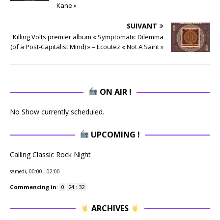
Kane »
SUIVANT
Killing Volts premier album « Symptomatic Dilemma
(of a Post-Capitalist Mind) » – Ecoutez « Not A Saint »
ON AIR !
No Show currently scheduled.
UPCOMING !
Calling Classic Rock Night
samedi, 00:00
-
02:00
Commencing in
:
0
:
24
:
32
ARCHIVES