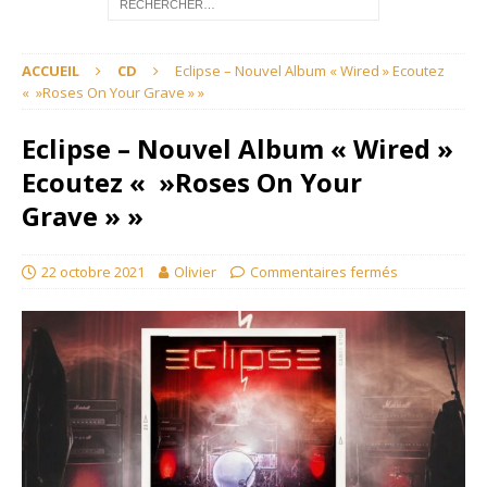
ACCUEIL
CD
Eclipse – Nouvel Album « Wired » Ecoutez
« »Roses On Your Grave » »
Eclipse – Nouvel Album « Wired »
Ecoutez « »Roses On Your
Grave » »
22 octobre 2021
Olivier
Commentaires fermés