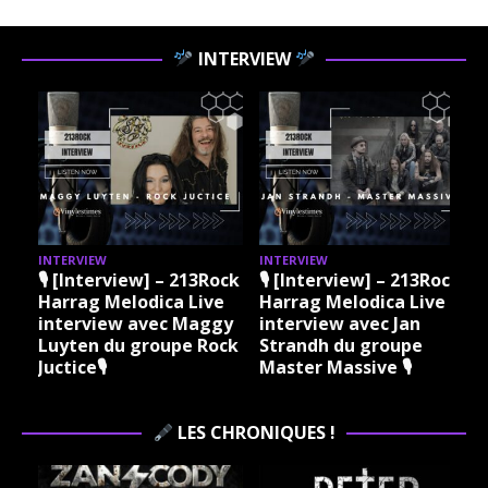
INTERVIEW
INTERVIEW
INTERVIEW
k
🎙 [Interview] – 213Rock
🎙 [Interview] – 213Rock
Harrag Melodica Live
Harrag Melodica Live
interview avec Jan
interview avec
k
Strandh du groupe
Philippe Courtois de
Master Massive 🎙
l’Argilière de
Misanthrope🎙
LES CHRONIQUES !