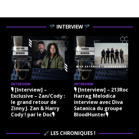
INTERVIEW
INTERVIEW
INTERVIEW
I
🎙 [Interview] –
🎙 [Interview] – 213Rock
Exclusive – Zan/Cody :
Harrag Melodica
le grand retour de
interview avec Diva
Zinny J. Zan & Harry
Satanica du groupe
Cody ! par le Doc🎙
BloodHunter🎙
LES CHRONIQUES !