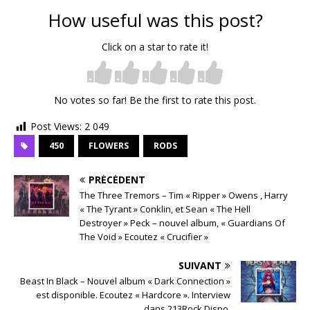
How useful was this post?
Click on a star to rate it!
No votes so far! Be the first to rate this post.
Post Views:
2 049
450
FLOWERS
RODS
PRÉCÉDENT
The Three Tremors – Tim « Ripper » Owens , Harry
« The Tyrant » Conklin, et Sean « The Hell
Destroyer » Peck – nouvel album, « Guardians Of
The Void » Ecoutez « Crucifier »
SUIVANT
Beast In Black – Nouvel album « Dark Connection »
est disponible. Ecoutez « Hardcore ». Interview
dans 213Rock Dispo.