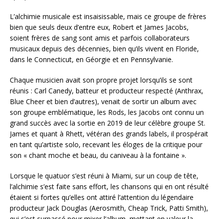
L’alchimie musicale est insaisissable, mais ce groupe de frères
bien que seuls deux d’entre eux, Robert et James Jacobs,
soient frères de sang sont amis et parfois collaborateurs
musicaux depuis des décennies, bien qu’ils vivent en Floride,
dans le Connecticut, en Géorgie et en Pennsylvanie.
Chaque musicien avait son propre projet lorsqu’ils se sont
réunis : Carl Canedy, batteur et producteur respecté (Anthrax,
Blue Cheer et bien d’autres), venait de sortir un album avec
son groupe emblématique, les Rods, les Jacobs ont connu un
grand succès avec la sortie en 2019 de leur célèbre groupe St.
James et quant à Rhett, vétéran des grands labels, il prospérait
en tant qu’artiste solo, recevant les éloges de la critique pour
son « chant moche et beau, du caniveau à la fontaine ».
Lorsque le quatuor s’est réuni à Miami, sur un coup de tête,
l’alchimie s’est faite sans effort, les chansons qui en ont résulté
étaient si fortes qu’elles ont attiré l’attention du légendaire
producteur Jack Douglas (Aerosmith, Cheap Trick, Patti Smith),
qui s’est surpassé pour mixer l’album, mettant en valeur la