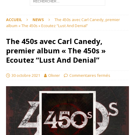
ACCUEIL
NEWS
The 450s avec Carl Canedy, premier
album « The 450s » Ecoutez “Lust And Denial”
The 450s avec Carl Canedy,
premier album « The 450s »
Ecoutez “Lust And Denial”
30 octobre 2021
Olivier
Commentaires fermés