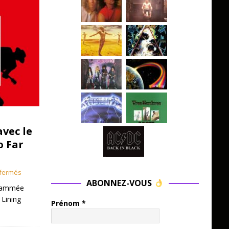
avec le
o Far
fermés
ABONNEZ-VOUS
grammée
 Lining
Prénom
*