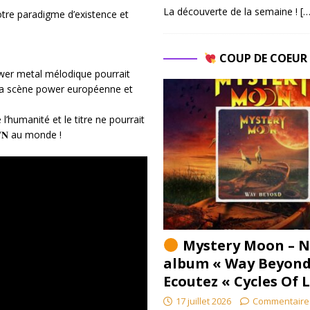
La découverte de la semaine !
[…
otre paradigme d’existence et
COUP DE COEU
e power metal mélodique pourrait
e la scène power européenne et
l’humanité et le titre ne pourrait
𝐎𝐖𝐍 au monde !
Mystery Moon – N
album « Way Beyond
Ecoutez « Cycles Of 
17 juillet 2026
Commentaire