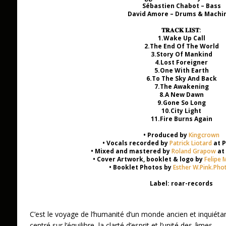
Sébastien Chabot – Bass
David Amore – Drums & Machi
𝐓𝐑𝐀𝐂𝐊 𝐋𝐈𝐒𝐓:
1.Wake Up Call
2.The End Of The World
3.Story Of Mankind
4.Lost Foreigner
5.One With Earth
6.To The Sky And Back
7.The Awakening
8.A New Dawn
9.Gone So Long
10.City Light
11.Fire Burns Again
• Produced by
Kingcrown
• Vocals recorded by
Patrick Liotard
at P
• Mixed and mastered by
Roland Grapow
at
• Cover Artwork, booklet & logo by
Felipe
• Booklet Photos by
Esther W.Pink.Ph
Label: roar-records
C’est le voyage de l’humanité d’un monde ancien et inquiét
centré sur l’équilibre, la clarté d’esprit et l’unité des âmes.