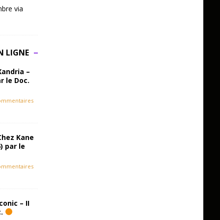
bre via
N LIGNE
Xandria –
r le Doc.
ommentaires
Chez Kane
) par le
ommentaires
onic – II
c.