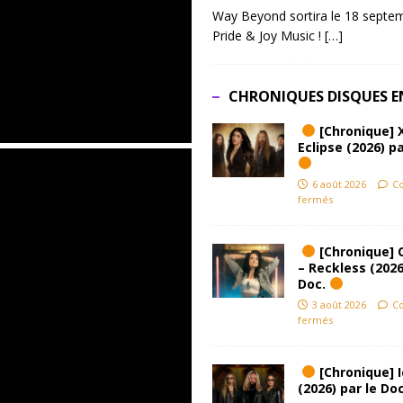
Way Beyond sortira le 18 septem
Pride & Joy Music !
[…]
CHRONIQUES DISQUES E
[Chronique] 
Eclipse (2026) pa
6 août 2026
C
fermés
[Chronique] 
– Reckless (2026
Doc.
3 août 2026
C
fermés
[Chronique] Ic
(2026) par le Do