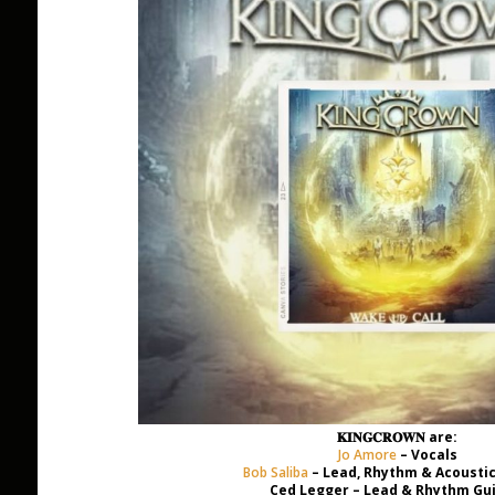
𝐊𝐈𝐍𝐆𝐂𝐑𝐎𝐖𝐍 are:
Jo Amore
– Vocals
Bob Saliba
– Lead, Rhythm & Acoustic
Ced Legger – Lead & Rhythm Gu