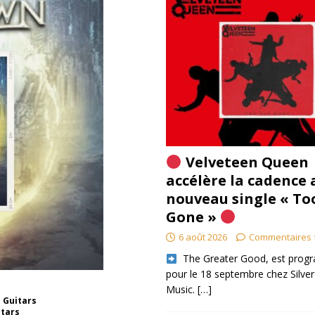
Velveteen Queen
accélère la cadence 
nouveau single « To
Gone »
6 août 2026
Commentaires 
​ The Greater Good, est pro
pour le 18 septembre chez Silver
Music.
[…]
 Guitars
itars