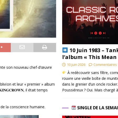
10 Juin 1983 – Tan
l’album « This Mean
10 juin 2026
Commentaires 
nte son nouveau chef-d’œuvre
À redécouvrir sans filtre, co
rouvre une vieille boîte de munit
dans le grenier d’un oncle rocker.
om Öblivïon et leur « premier » album
Poussiéreux ? Oui. Mais chargé à
 𝐊𝐈𝐍𝐆𝐂𝐑𝐎𝐖𝐍, il était temps
veil de la conscience humaine.
SINGLE DE LA SEMA