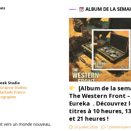
nes
ALBUM DE LA SEMA
eek Studio
[Album de la sem
Grapow Studios
 Machado Franco
The Western Front –
otographer
Eureka . Découvrez l
titres à 10 heures, 1
et 21 heures !
ant vers un monde nouveau,
20 juillet 2026
Commentaire