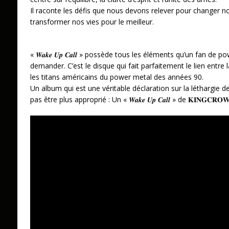
Il raconte les défis que nous devons relever pour changer n
transformer nos vies pour le meilleur.
« 𝑾𝒂𝒌𝒆 𝑼𝒑 𝑪𝒂𝒍𝒍 » possède tous les éléments qu’un fan d
demander. C’est le disque qui fait parfaitement le lien entr
les titans américains du power metal des années 90.
Un album qui est une véritable déclaration sur la léthargie de 
pas être plus approprié : Un « 𝑾𝒂𝒌𝒆 𝑼𝒑 𝑪𝒂𝒍𝒍 » de 𝐊𝐈𝐍𝐆𝐂𝐑