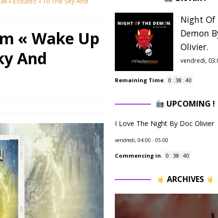
ll » Ecoutez « To The Sky And
Night Of
Demon B
um « Wake Up
Olivier.
Sky And
vendredi, 03:
Remaining Time
:
0
:
38
:
39
UPCOMING !
s
I Love The Night By Doc Olivier
vendredi, 04:00
-
05:00
Commencing in
:
0
:
38
:
39
ARCHIVES