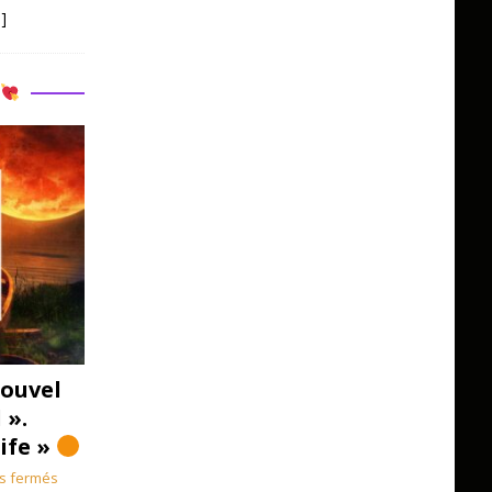
]
R
ouvel
 ».
Life »
s fermés