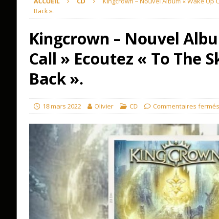
ACCUEIL
CD
Kingcrown – Nouvel Album « Wake Up Ca
Back ».
Kingcrown – Nouvel Alb
Call » Ecoutez « To The 
Back ».
18 mars 2022
Olivier
CD
Commentaires fermé