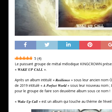
5
(
4
)
Le puissant groupe de métal mélodique KINGCROWN prése
« 𝑾𝑨𝑲𝑬 𝑼𝑷 𝑪𝑨𝑳𝑳 ».
Après un album intitulé « 𝑹𝒆𝒔𝒊𝒍𝒊𝒆𝒏𝒄𝒆 » sous leur ancien n
de 2019 intitulé « 𝑨 𝑷𝒆𝒓𝒇𝒆𝒄𝒕 𝑾𝒐𝒓𝒍𝒅 » sous leur nouveau nom ;
pour le groupe de faire son deuxième album sous ce nom !
« 𝑾𝒂𝒌𝒆 𝑼𝒑 𝑪𝒂𝒍𝒍 » est un album qui touche au thème de l’é