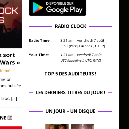
RADIO CLOCK
Radio Time:
3
:
21
am
vendredi 7 août
CEST (Paris, Europe) [UTC+2]
k sort
Your Time:
1
:
21
am
vendredi 7 août
UTC (undefined, UTC) [UTC]
 Wars »
fermés
TOP 5 DES AUDITEURS !
mme on
ions oubliée
LES DERNIERS TITRES DU JOUR !
 bloc.
[…]
UN JOUR – UN DISQUE
INE