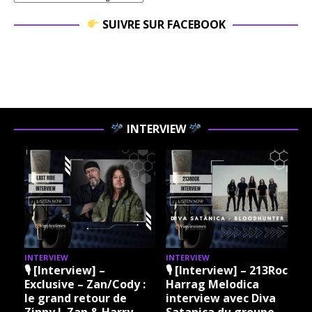
SUIVRE SUR FACEBOOK
INTERVIEW
INTERVIEW
INTERVIEW
I
🎙 [Interview] –
🎙 [Interview] – 213Rock
Exclusive – Zan/Cody :
Harrag Melodica
le grand retour de
interview avec Diva
Zinny J. Zan & Harry
Satanica du groupe