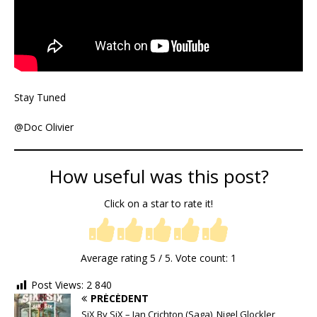
Stay Tuned
@Doc Olivier
How useful was this post?
Click on a star to rate it!
Average rating
5
/ 5. Vote count:
1
Post Views:
2 840
PRÉCÉDENT
SiX By SiX – Ian Crichton (Saga), Nigel Glockler