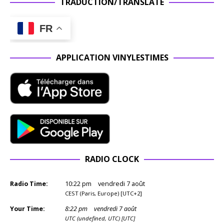
TRADUCTION/TRANSLATE
FR
APPLICATION VINYLESTIMES
RADIO CLOCK
Radio Time:
10
:
22
pm
vendredi 7 août
CEST (Paris, Europe) [UTC+2]
Your Time:
8
:
22
pm
vendredi 7 août
UTC (undefined, UTC) [UTC]