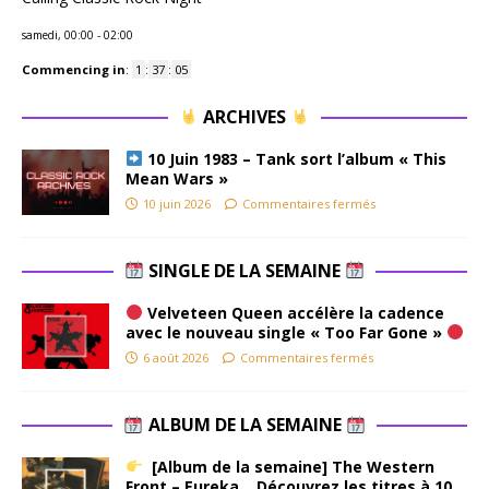
samedi, 00:00
-
02:00
Commencing in
:
1
:
37
:
04
ARCHIVES
10 Juin 1983 – Tank sort l’album « This
Mean Wars »
10 juin 2026
Commentaires fermés
SINGLE DE LA SEMAINE
Velveteen Queen accélère la cadence
avec le nouveau single « Too Far Gone »
6 août 2026
Commentaires fermés
ALBUM DE LA SEMAINE
[Album de la semaine] The Western
Front – Eureka . Découvrez les titres à 10