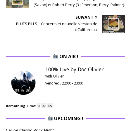
(Saxon) et Robert Berry (3 ; Emerson, Berry, Palmer).
SUIVANT
BLUES PILLS – Concerts et nouvelle version de
« California »
ON AIR !
100% Live by Doc Olivier.
with Olivier
vendredi, 22:00
-
23:00
Remaining Time
:
0
:
37
:
04
UPCOMING !
Calling Classic Rock Night