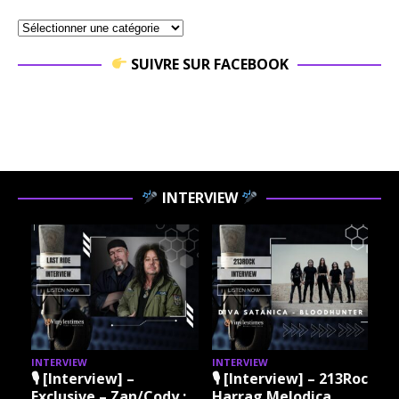
SUIVRE SUR FACEBOOK
INTERVIEW
INTERVIEW
INTERVIEW
I
🎙 [Interview] –
🎙 [Interview] – 213Rock
Exclusive – Zan/Cody :
Harrag Melodica