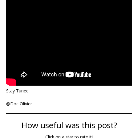
Stay Tuned
@Doc Olivier
How useful was this post?
Click on a star to rate it!