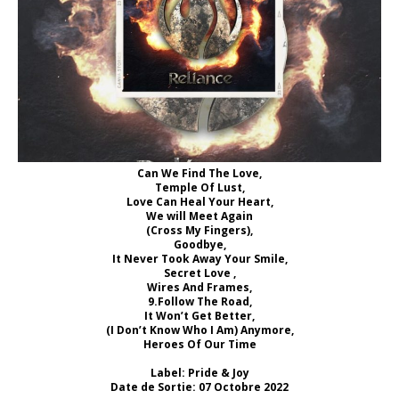
Can We Find The Love,
Temple Of Lust,
Love Can Heal Your Heart,
We will Meet Again
(Cross My Fingers),
Goodbye,
It Never Took Away Your Smile,
Secret Love ,
Wires And Frames,
9.Follow The Road,
It Won’t Get Better,
(I Don’t Know Who I Am) Anymore,
Heroes Of Our Time
Label: Pride & Joy
Date de Sortie: 07 Octobre 2022