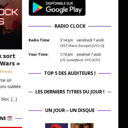
RADIO CLOCK
Radio Time:
3
:
14
pm
vendredi 7 août
CEST (Paris, Europe) [UTC+2]
k sort
Your Time:
1
:
14
pm
vendredi 7 août
UTC (undefined, UTC) [UTC]
 Wars »
fermés
TOP 5 DES AUDITEURS !
mme on
ions oubliée
LES DERNIERS TITRES DU JOUR !
 bloc.
[…]
UN JOUR – UN DISQUE
INE