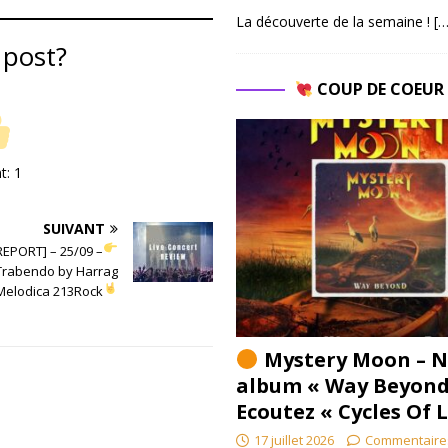
La découverte de la semaine !
[…
 post?
COUP DE COEU
nt:
1
SUIVANT
REPORT] – 25/09 –
Trabendo by Harrag
Melodica 213Rock
Mystery Moon – N
album « Way Beyond
Ecoutez « Cycles Of 
17 juillet 2026
Commentaire