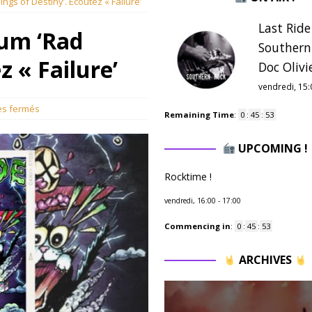
ngs of Destiny’. Ecoutez « Failure’
Last Ride
bum ‘Rad
Southern
z « Failure’
Doc Olivie
vendredi, 15:
s fermés
Remaining Time
:
0
:
45
:
52
UPCOMING !
Rocktime !
vendredi, 16:00
-
17:00
Commencing in
:
0
:
45
:
52
ARCHIVES