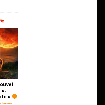
]
R
ouvel
 ».
Life »
s fermés