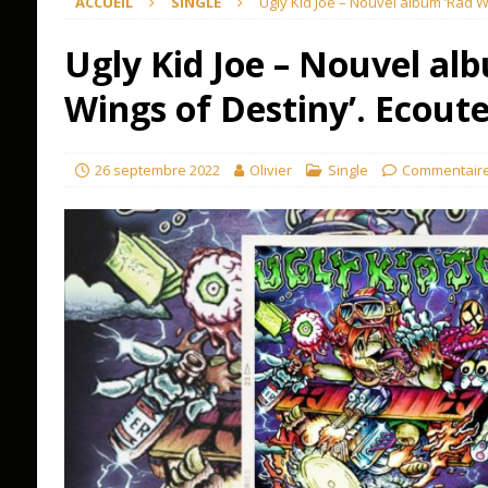
ACCUEIL
SINGLE
Ugly Kid Joe – Nouvel album ‘Rad Wi
Ugly Kid Joe – Nouvel al
Wings of Destiny’. Ecoute
26 septembre 2022
Olivier
Single
Commentaire