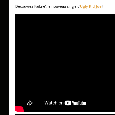
Découvrez Failure’, le nouveau single d’
Ugly Kid Joe
!