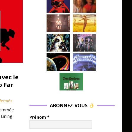
avec le
o Far
fermés
ABONNEZ-VOUS
grammée
 Lining
Prénom
*