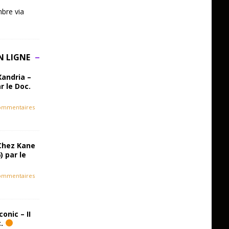
bre via
N LIGNE
Xandria –
r le Doc.
ommentaires
Chez Kane
) par le
ommentaires
onic – II
c.