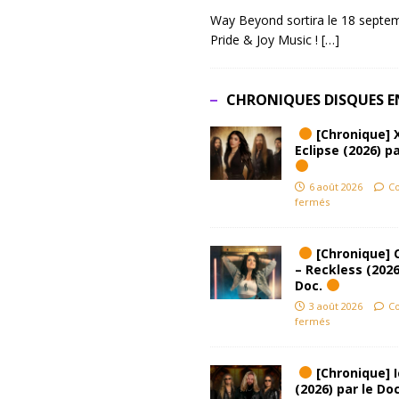
Way Beyond sortira le 18 septem
Pride & Joy Music !
[…]
CHRONIQUES DISQUES E
[Chronique] 
Eclipse (2026) pa
6 août 2026
C
fermés
[Chronique] 
– Reckless (2026
Doc.
3 août 2026
C
fermés
[Chronique] Ic
(2026) par le Do