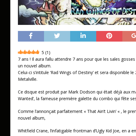
5
(
1
)
7 ans ! Il aura fallu attendre 7 ans pour que les sales goss
un nouvel album.
Celui-ci s’intitule ‘Rad Wings of Destiny’ et sera disponible l
Metalville.
Ce disque est produit par Mark Dodson qui était déjà aux m
Wanted’, la fameuse première galette du combo qui fête ses
Comme l’annonçait parfaitement « That Ain’t Livin’ « , le prem
nouvel album,
Whitfield Crane, l’infatigable frontman d’Ugly Kid Joe, en a 