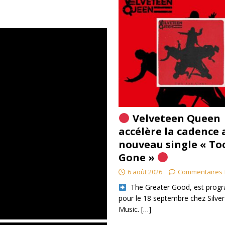
Velveteen Queen
accélère la cadence 
nouveau single « To
Gone »
6 août 2026
Commentaires 
​ The Greater Good, est pro
pour le 18 septembre chez Silver
Music.
[…]