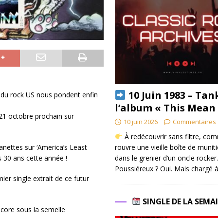
10 Juin 1983 – Tan
es du rock US nous pondent enfin
l’album « This Mean
e 21 octobre prochain sur
10 juin 2026
Commentaires 
À redécouvrir sans filtre, co
rouvre une vieille boîte de munit
anettes sur ‘America’s Least
dans le grenier d’un oncle rocker.
 30 ans cette année !
Poussiéreux ? Oui. Mais chargé à
ier single extrait de ce futur
SINGLE DE LA SEMA
encore sous la semelle