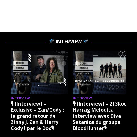
INTERVIEW
INTERVIEW
INTERVIEW
I
🎙 [Interview] –
🎙 [Interview] – 213Rock
Exclusive – Zan/Cody :
Harrag Melodica
le grand retour de
interview avec Diva
Zinny J. Zan & Harry
Satanica du groupe
Cody ! par le Doc🎙
BloodHunter🎙