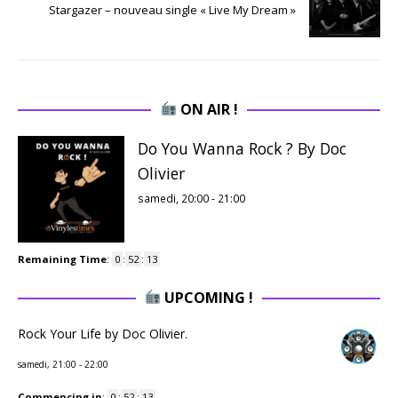
Stargazer – nouveau single « Live My Dream »
ON AIR !
Do You Wanna Rock ? By Doc
Olivier
samedi, 20:00
-
21:00
Remaining Time
:
0
:
52
:
12
UPCOMING !
Rock Your Life by Doc Olivier.
samedi, 21:00
-
22:00
Commencing in
:
0
:
52
:
12