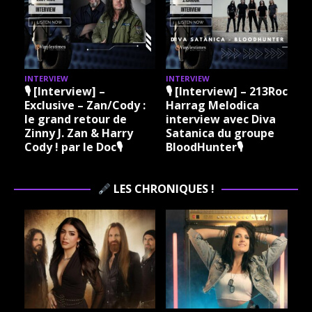
INTERVIEW
INTERVIEW
I
🎙 [Interview] –
🎙 [Interview] – 213Rock
Exclusive – Zan/Cody :
Harrag Melodica
le grand retour de
interview avec Diva
Zinny J. Zan & Harry
Satanica du groupe
Cody ! par le Doc🎙
BloodHunter🎙
LES CHRONIQUES !