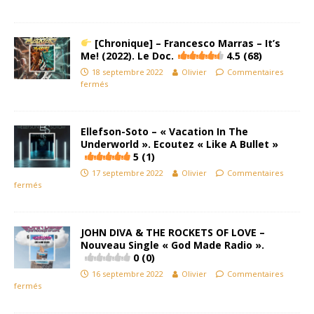
[Chronique] – Francesco Marras – It’s
Me! (2022). Le Doc.
4.5 (68)
18 septembre 2022
Olivier
Commentaires
fermés
Ellefson-Soto – « Vacation In The
Underworld ». Ecoutez « Like A Bullet »
5 (1)
17 septembre 2022
Olivier
Commentaires
fermés
JOHN DIVA & THE ROCKETS OF LOVE –
Nouveau Single « God Made Radio ».
0 (0)
16 septembre 2022
Olivier
Commentaires
fermés