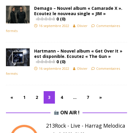
Demago – Nouvel album « Camarade X ».
Ecoutez le nouveau single « JIM »
0 (0)
16 septembre 2022
Olivier
Commentaires
fermés
Hartmann – Nouvel album « Get Over It »
est disponible. Ecoutez « The Gun »
0 (0)
16 septembre 2022
Olivier
Commentaires
fermés
«
1
2
3
4
…
7
»
ON AIR !
213Rock - Live - Harrag Melodica