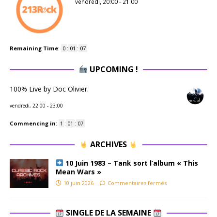
vendredi, 20:00
-
21:00
Remaining Time
:
0
:
01
:
07
UPCOMING !
100% Live by Doc Olivier.
vendredi, 22:00
-
23:00
Commencing in
:
1
:
01
:
07
ARCHIVES
10 Juin 1983 – Tank sort l’album « This
Mean Wars »
10 juin 2026
Commentaires fermés
SINGLE DE LA SEMAINE