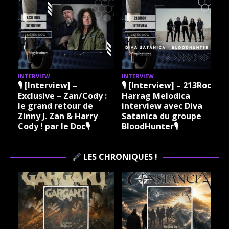
INTERVIEW
INTERVIEW
I
🎙 [Interview] –
🎙 [Interview] – 213Rock
Exclusive – Zan/Cody :
Harrag Melodica
le grand retour de
interview avec Diva
Zinny J. Zan & Harry
Satanica du groupe
Cody ! par le Doc🎙
BloodHunter🎙
LES CHRONIQUES !