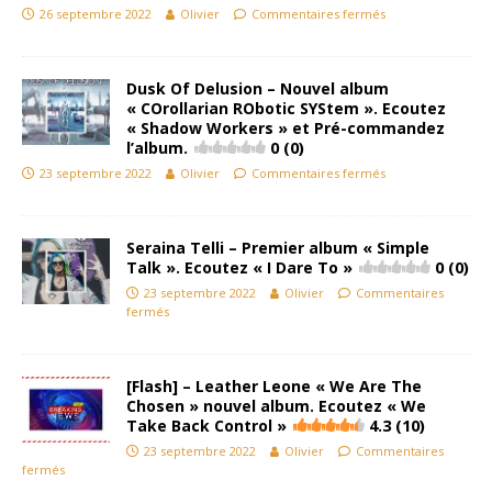
26 septembre 2022
Olivier
Commentaires fermés
Dusk Of Delusion – Nouvel album
« COrollarian RObotic SYStem ». Ecoutez
« Shadow Workers » et Pré-commandez
l’album.
0 (0)
23 septembre 2022
Olivier
Commentaires fermés
Seraina Telli – Premier album « Simple
Talk ». Ecoutez « I Dare To »
0 (0)
23 septembre 2022
Olivier
Commentaires
fermés
[Flash] – Leather Leone « We Are The
Chosen » nouvel album. Ecoutez « We
Take Back Control »
4.3 (10)
23 septembre 2022
Olivier
Commentaires
fermés