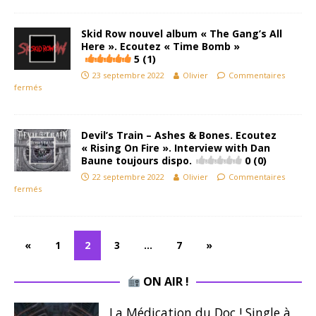
Skid Row nouvel album « The Gang’s All
Here ». Ecoutez « Time Bomb »
5 (1)
23 septembre 2022
Olivier
Commentaires
fermés
Devil’s Train – Ashes & Bones. Ecoutez
« Rising On Fire ». Interview with Dan
Baune toujours dispo.
0 (0)
22 septembre 2022
Olivier
Commentaires
fermés
«
1
2
3
…
7
»
ON AIR !
La Médication du Doc ! Single à