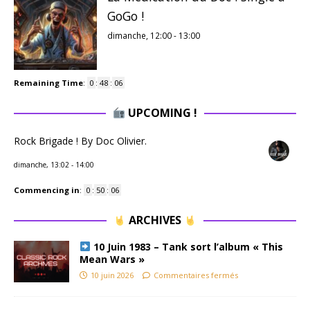
GoGo !
dimanche, 12:00
-
13:00
Remaining Time
:
0
:
48
:
05
UPCOMING !
Rock Brigade ! By Doc Olivier.
dimanche, 13:02
-
14:00
Commencing in
:
0
:
50
:
05
ARCHIVES
10 Juin 1983 – Tank sort l’album « This
Mean Wars »
10 juin 2026
Commentaires fermés