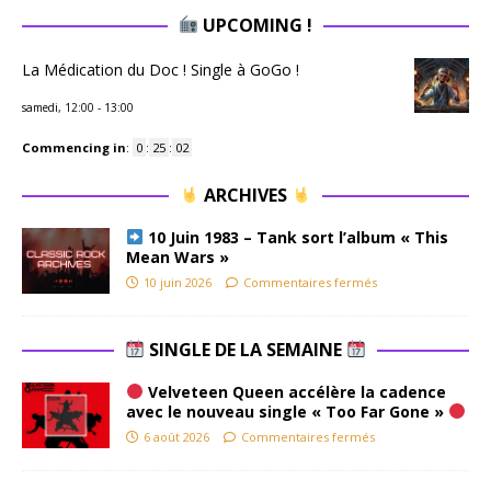
UPCOMING !
La Médication du Doc ! Single à GoGo !
samedi, 12:00
-
13:00
Commencing in
:
0
:
25
:
01
ARCHIVES
10 Juin 1983 – Tank sort l’album « This
Mean Wars »
10 juin 2026
Commentaires fermés
SINGLE DE LA SEMAINE
Velveteen Queen accélère la cadence
avec le nouveau single « Too Far Gone »
6 août 2026
Commentaires fermés