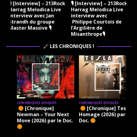
k
🎙 [Interview] – 213Rock
🎙 [Interview] – 213Rock
Harrag Melodica Live
Harrag Melodica Live
interview avec Jan
interview avec
k
Strandh du groupe
Philippe Courtois de
Master Massive 🎙
l’Argilière de
Misanthrope🎙
LES CHRONIQUES !
CHRONIQUES DISQUES
CHRONIQUES DISQUES
r
[Chronique]
[Chronique] Tesla –
Newman – Your Next
Homage (2026) par le
Move (2026) par le Doc.
Doc.