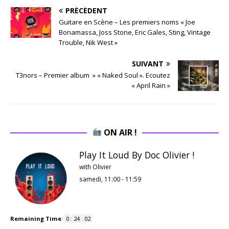
PRÉCÉDENT
Guitare en Scène – Les premiers noms « Joe
Bonamassa, Joss Stone, Eric Gales, Sting, Vintage
Trouble, Nik West »
SUIVANT
T3nors – Premier album » « Naked Soul ». Ecoutez
« April Rain »
ON AIR !
Play It Loud By Doc Olivier !
with Olivier
samedi, 11:00
-
11:59
Remaining Time
:
0
:
24
:
01