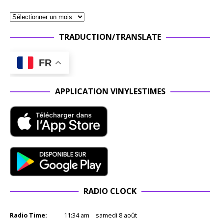
TRADUCTION/TRANSLATE
FR
APPLICATION VINYLESTIMES
RADIO CLOCK
Radio Time:
11
:
34
am
samedi 8 août