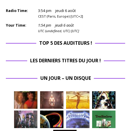
Radio Time:
3
:
54
pm
jeudi 6 août
CEST (Paris, Europe) [UTC+2]
Your Time:
1
:
54
pm
jeudi 6 août
UTC (undefined, UTC) [UTC]
TOP 5 DES AUDITEURS !
LES DERNIERS TITRES DU JOUR !
UN JOUR – UN DISQUE