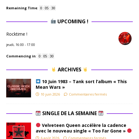
Remaining Time
:
0
:
05
:
29
UPCOMING !
Rocktime !
jeudi, 16:00
-
17:00
Commencing in
:
0
:
05
:
29
ARCHIVES
10 Juin 1983 – Tank sort l’album « This
Mean Wars »
10 juin 2026
Commentaires fermés
SINGLE DE LA SEMAINE
Velveteen Queen accélère la cadence
avec le nouveau single « Too Far Gone »
6 août 2026
Commentaires fermés