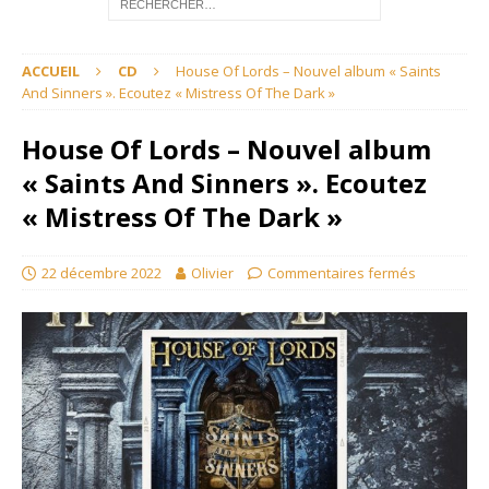
ACCUEIL
CD
House Of Lords – Nouvel album « Saints
And Sinners ». Ecoutez « Mistress Of The Dark »
House Of Lords – Nouvel album
« Saints And Sinners ». Ecoutez
« Mistress Of The Dark »
22 décembre 2022
Olivier
Commentaires fermés