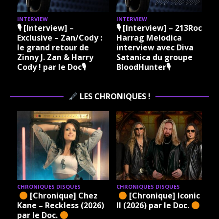
INTERVIEW
INTERVIEW
I
🎙 [Interview] –
🎙 [Interview] – 213Rock
Exclusive – Zan/Cody :
Harrag Melodica
le grand retour de
interview avec Diva
Zinny J. Zan & Harry
Satanica du groupe
Cody ! par le Doc🎙
BloodHunter🎙
LES CHRONIQUES !
CHRONIQUES DISQUES
CHRONIQUES DISQUES
[Chronique] Chez
[Chronique] Iconic –
Kane – Reckless (2026)
II (2026) par le Doc.
par le Doc.