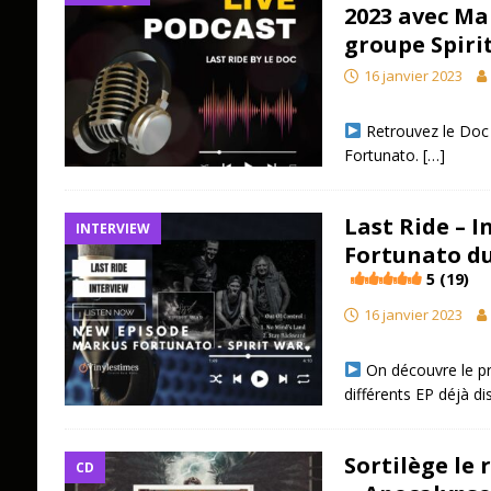
2023 avec Ma
groupe Spiri
16 janvier 2023
Retrouvez le Doc
Fortunato.
[…]
Last Ride – 
INTERVIEW
Fortunato du
5 (19)
16 janvier 2023
On découvre le pro
différents EP déjà d
Sortilège le 
CD