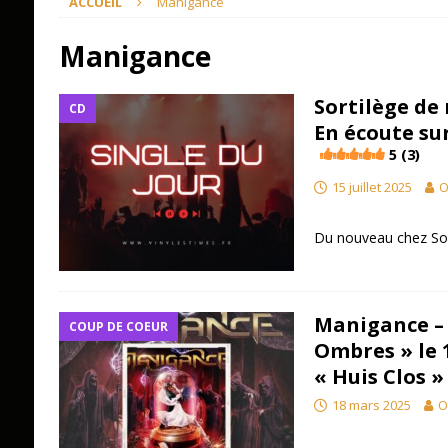
ACCUEIL
Manigance
Manigance
Sortilège de
CD
En écoute sur
5 (3)
15 juillet 2025
O
Du nouveau chez Sor
Manigance – 
COUP DE COEUR
Ombres » le 
« Huis Clos »
18 mars 2025
O