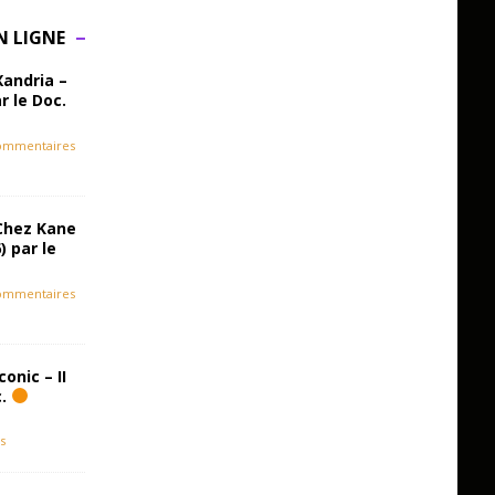
N LIGNE
Xandria –
r le Doc.
ommentaires
Chez Kane
) par le
ommentaires
onic – II
c.
s