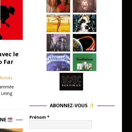
avec le
o Far
fermés
grammée
 Lining
ABONNEZ-VOUS
Prénom
*
INE