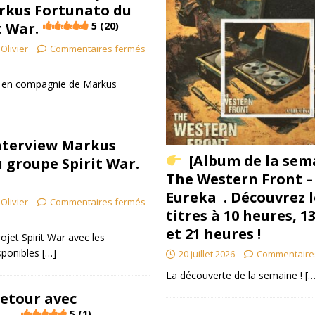
rkus Fortunato du
t War.
5 (20)
Olivier
Commentaires fermés
 en compagnie de Markus
Interview Markus
[Album de la sem
 groupe Spirit War.
The Western Front –
Eureka . Découvrez l
Olivier
Commentaires fermés
titres à 10 heures, 1
et 21 heures !
jet Spirit War avec les
isponibles
[…]
20 juillet 2026
Commentaire
La découverte de la semaine !
[…
retour avec
5 (1)