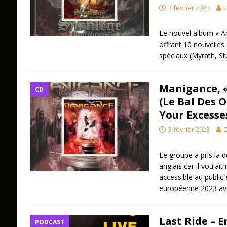
3 février 2023
O
Le nouvel album « Ap
offrant 10 nouvelles
spéciaux (Myrath, S
Manigance, 
CD
(Le Bal Des O
Your Excesse
3 février 2023
O
Le groupe a pris la 
anglais car il voulai
accessible au public
européenne 2023 av
Last Ride – E
PODCAST