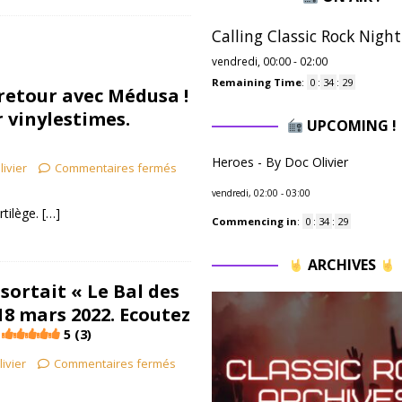
Calling Classic Rock Night
vendredi, 00:00
-
02:00
Remaining Time
:
0
:
34
:
28
 retour avec Médusa !
 vinylestimes.
UPCOMING !
Heroes - By Doc Olivier
livier
Commentaires fermés
vendredi, 02:00
-
03:00
tilège.
[…]
Commencing in
:
0
:
34
:
28
ARCHIVES
sortait « Le Bal des
18 mars 2022. Ecoutez
5 (3)
livier
Commentaires fermés