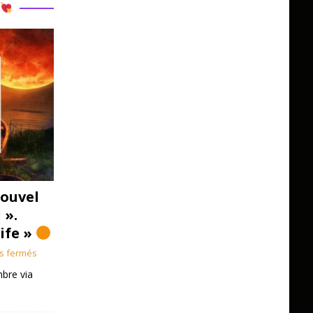
R
ouvel
 ».
Life »
s fermés
bre via