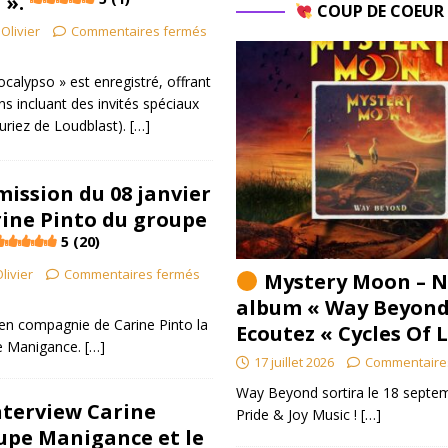
 ».
COUP DE COEU
Olivier
Commentaires fermés
calypso » est enregistré, offrant
s incluant des invités spéciaux
uriez de Loudblast).
[…]
mission du 08 janvier
rine Pinto du groupe
5 (20)
livier
Commentaires fermés
Mystery Moon – N
album « Way Beyond
en compagnie de Carine Pinto la
Ecoutez « Cycles Of 
e Manigance.
[…]
17 juillet 2026
Commentaire
Way Beyond sortira le 18 septem
Interview Carine
Pride & Joy Music !
[…]
upe Manigance et le