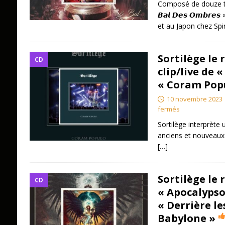
Composé de douze tit
𝘽𝙖𝙡 𝘿𝙚𝙨 𝙊𝙢𝙗𝙧
et au Japon chez Spi
Sortilège le 
CD
clip/live de 
« Coram Popu
10 novembre 2023
fermés
Sortilège interprète 
anciens et nouveaux t
[…]
Sortilège le 
CD
« Apocalypso
« Derrière le
Babylone »