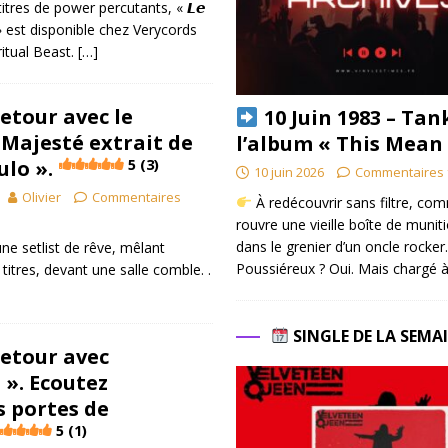
res de power percutants, « 𝙇𝙚
𝙨 » est disponible chez Verycords
ritual Beast.
[…]
retour avec le
10 Juin 1983 – Tan
« Majesté extrait de
l’album « This Mean
lo ».
5 (3)
10 juin 2026
Commentaires 
Olivier
Commentaires
À redécouvrir sans filtre, co
rouvre une vieille boîte de munit
dans le grenier d’un oncle rocker.
une setlist de rêve, mêlant
Poussiéreux ? Oui. Mais chargé à
itres, devant une salle comble. .
SINGLE DE LA SEMA
retour avec
 ». Ecoutez
s portes de
5 (1)