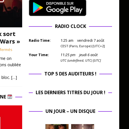
RADIO CLOCK
k sort
 Wars »
Radio Time:
1
:
25
am
vendredi 7 août
CEST (Paris, Europe) [UTC+2]
fermés
Your Time:
11
:
25
pm
jeudi 6 août
mme on
UTC (undefined, UTC) [UTC]
ions oubliée
TOP 5 DES AUDITEURS !
 bloc.
[…]
LES DERNIERS TITRES DU JOUR !
INE
UN JOUR – UN DISQUE