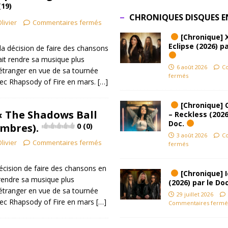
(19)
CHRONIQUES DISQUES E
livier
Commentaires fermés
[Chronique] 
Eclipse (2026) pa
la décision de faire des chansons
lait rendre sa musique plus
6 août 2026
C
 étranger en vue de sa tournée
fermés
ec Rhapsody of Fire en mars.
[…]
[Chronique] 
« The Shadows Ball
– Reckless (2026
Doc.
Ombres).
0 (0)
3 août 2026
C
livier
Commentaires fermés
fermés
décision de faire des chansons en
[Chronique] Ic
t rendre sa musique plus
(2026) par le Do
 étranger en vue de sa tournée
29 juillet 2026
ec Rhapsody of Fire en mars
[…]
Commentaires fermé