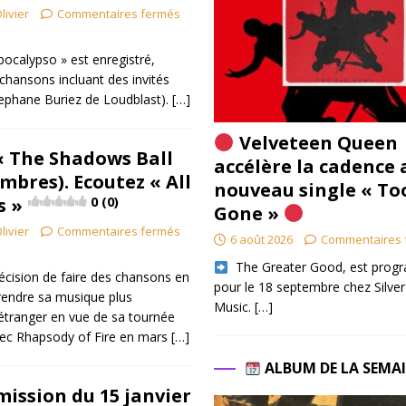
livier
Commentaires fermés
ocalypso » est enregistré,
 chansons incluant des invités
tephane Buriez de Loudblast).
[…]
Velveteen Queen
« The Shadows Ball
accélère la cadence 
mbres). Ecoutez « All
nouveau single « To
s »
0 (0)
Gone »
livier
Commentaires fermés
6 août 2026
Commentaires 
​ The Greater Good, est pro
décision de faire des chansons en
pour le 18 septembre chez Silver
t rendre sa musique plus
Music.
[…]
 étranger en vue de sa tournée
ec Rhapsody of Fire en mars
[…]
ALBUM DE LA SEMA
mission du 15 janvier