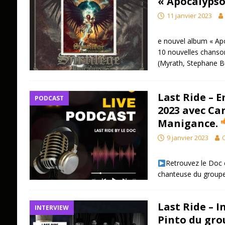
« Apocalypso
11 janvier 2023
e nouvel album « Apo
10 nouvelles chanson
(Myrath, Stephane B
Last Ride – E
PODCAST
2023 avec Ca
Manigance.
9 janvier 2023
O
Retrouvez le Doc 
chanteuse du group
Last Ride – 
INTERVIEW
Pinto du gro