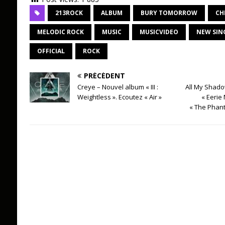
213ROCK
ALBUM
BURY TOMORROW
CH
MELODIC ROCK
MUSIC
MUSICVIDEO
NEW SIN
OFFICIAL
ROCK
PRÉCÉDENT
Creye – Nouvel album « III :
All My Shado
Weightless ». Ecoutez « Air »
« Eerie
« The Phan