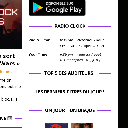
RADIO CLOCK
Radio Time:
8
:
36
pm
vendredi 7 août
CEST (Paris, Europe) [UTC+2]
k sort
Your Time:
6
:
36
pm
vendredi 7 août
UTC (undefined, UTC) [UTC]
 Wars »
fermés
TOP 5 DES AUDITEURS !
mme on
ions oubliée
LES DERNIERS TITRES DU JOUR !
 bloc.
[…]
UN JOUR – UN DISQUE
INE