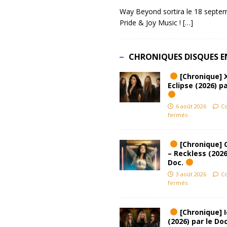
Way Beyond sortira le 18 septem
Pride & Joy Music !
[…]
CHRONIQUES DISQUES E
[Chronique] 
Eclipse (2026) pa
6 août 2026
C
fermés
[Chronique] 
– Reckless (2026
Doc.
3 août 2026
C
fermés
[Chronique] Ic
(2026) par le Do