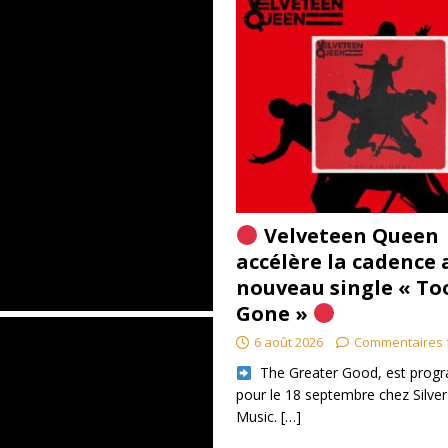
Velveteen Queen
accélère la cadence 
nouveau single « To
Gone »
6 août 2026
Commentaires 
​ The Greater Good, est pro
pour le 18 septembre chez Silver
Music.
[…]