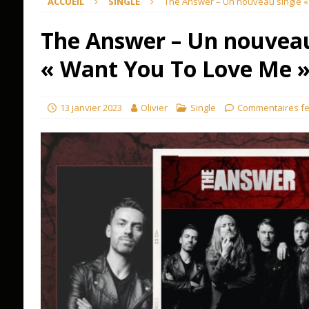
ACCUEIL
SINGLE
The Answer – Un nouveau single «
The Answer – Un nouveau
« Want You To Love Me 
13 janvier 2023
Olivier
Single
Commentaires f