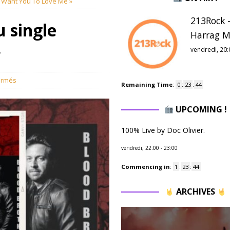
 Want You To Love Me »
213Rock -
 single
Harrag M
»
vendredi, 20:
ermés
Remaining Time
:
0
:
23
:
43
UPCOMING !
100% Live by Doc Olivier.
vendredi, 22:00
-
23:00
Commencing in
:
1
:
23
:
43
ARCHIVES