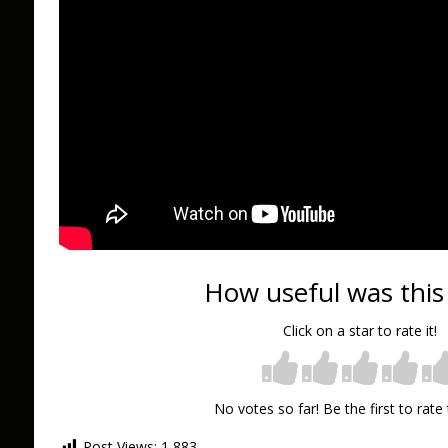
How useful was this
Click on a star to rate it!
No votes so far! Be the first to rate 
Post Views:
1 883