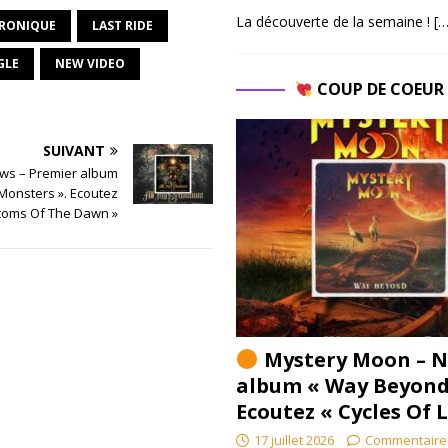
La découverte de la semaine !
[…
RONIQUE
LAST RIDE
GLE
NEW VIDEO
COUP DE COEU
SUIVANT
ws – Premier album
 Monsters ». Ecoutez
toms Of The Dawn »
Mystery Moon – N
album « Way Beyond
Ecoutez « Cycles Of 
17 juillet 2026
Commentaire