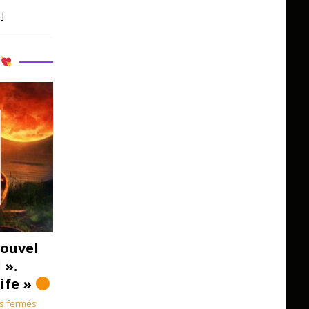
]
R
ouvel
 ».
Life »
s fermés