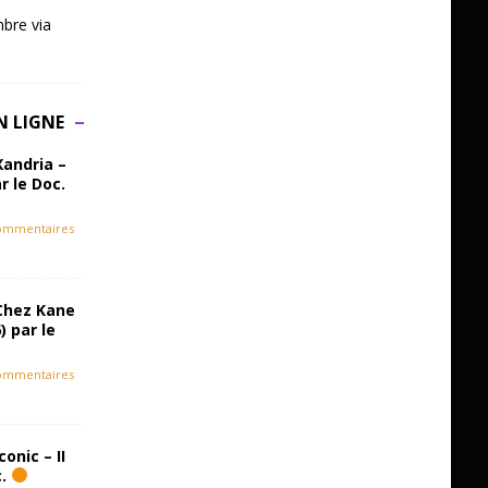
bre via
N LIGNE
Xandria –
r le Doc.
ommentaires
Chez Kane
) par le
ommentaires
onic – II
c.