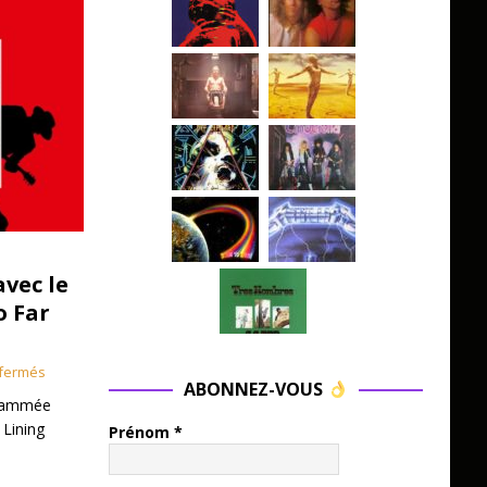
avec le
o Far
fermés
ABONNEZ-VOUS
grammée
 Lining
Prénom
*