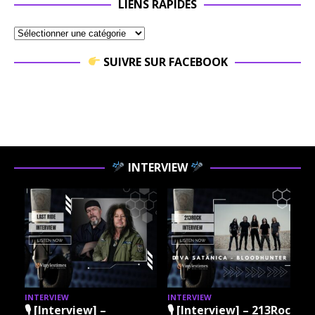
LIENS RAPIDES
SUIVRE SUR FACEBOOK
INTERVIEW
INTERVIEW
INTERVIEW
I
🎙 [Interview] –
🎙 [Interview] – 213Rock