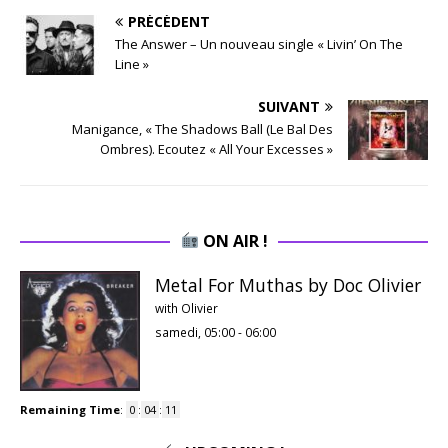
PRÉCÉDENT
The Answer – Un nouveau single « Livin’ On The
Line »
SUIVANT
Manigance, « The Shadows Ball (Le Bal Des
Ombres). Ecoutez « All Your Excesses »
ON AIR !
Metal For Muthas by Doc Olivier
with Olivier
samedi, 05:00
-
06:00
Remaining Time
:
0
:
04
:
10