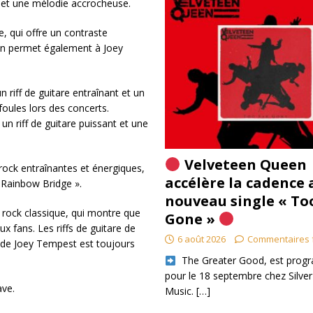
nt et une mélodie accrocheuse.
e, qui offre un contraste
nson permet également à Joey
n riff de guitare entraînant et un
oules lors des concerts.
un riff de guitare puissant et une
Velveteen Queen
rock entraînantes et énergiques,
accélère la cadence 
 Rainbow Bridge ».
nouveau single « To
 rock classique, qui montre que
Gone »
 fans. Les riffs de guitare de
6 août 2026
Commentaires 
 de Joey Tempest est toujours
​ The Greater Good, est pro
pour le 18 septembre chez Silver
ave.
Music.
[…]