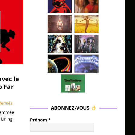
avec le
o Far
fermés
ABONNEZ-VOUS
grammée
 Lining
Prénom
*