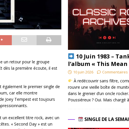
10 Juin 1983 – Tan
e un retour pour le groupe
l’album « This Mean
 dès la première écoute, il est
10 juin 2026
Commentaires 
À redécouvrir sans filtre, co
st également le premier single de
rouvre une vieille boîte de munit
lbum, car elle montre
dans le grenier d’un oncle rocker.
 de Joey Tempest est toujours
Poussiéreux ? Oui. Mais chargé à
mpressionnants.
un excellent titre rock, avec un
SINGLE DE LA SEMA
têtes. « Second Day » est un