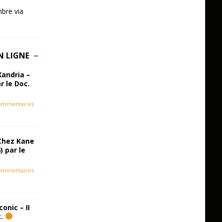
bre via
N LIGNE
Xandria –
r le Doc.
ommentaires
Chez Kane
) par le
ommentaires
onic – II
c.