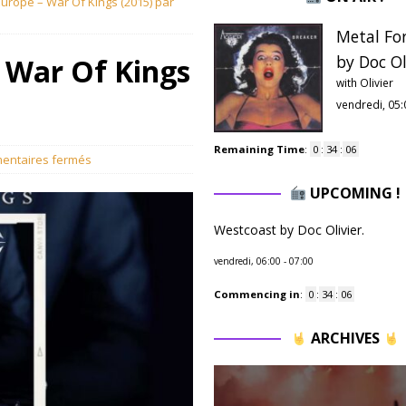
urope – War Of Kings (2015) par
Metal Fo
by Doc Ol
– War Of Kings
with Olivier
vendredi, 05:
Remaining Time
:
0
:
34
:
05
entaires fermés
UPCOMING !
Westcoast by Doc Olivier.
vendredi, 06:00
-
07:00
Commencing in
:
0
:
34
:
05
ARCHIVES