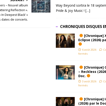
Way Beyond sortira le 18 septem
ders – Nouvel album
ttering Reflection ».
Pride & Joy Music !
[…]
 In Deepest Black’ »
s dates de concerts.
CHRONIQUES DISQUES E
[Chronique] 
Eclipse (2026) pa
6 août 2026
C
fermés
[Chronique] 
– Reckless (2026
Doc.
3 août 2026
C
fermés
[Chronique] Ic
(2026) par le Do