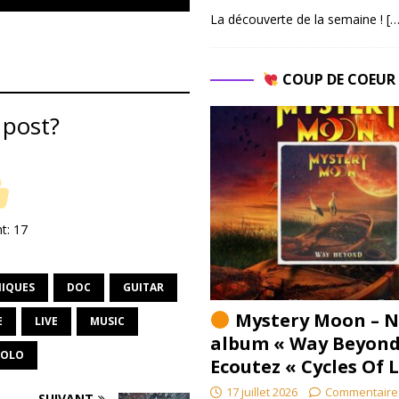
La découverte de la semaine !
[…
COUP DE COEU
 post?
nt:
17
IQUES
DOC
GUITAR
Mystery Moon – N
E
LIVE
MUSIC
album « Way Beyond
SOLO
Ecoutez « Cycles Of 
17 juillet 2026
Commentaire
SUIVANT