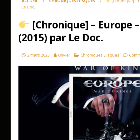
ACCUEIL
CHRONIQUES DISQUES
[Chronique] – E
Le Doc.
[Chronique] – Europe 
(2015) par Le Doc.
2 mars 2023
Olivier
Chroniques Disques
Comm