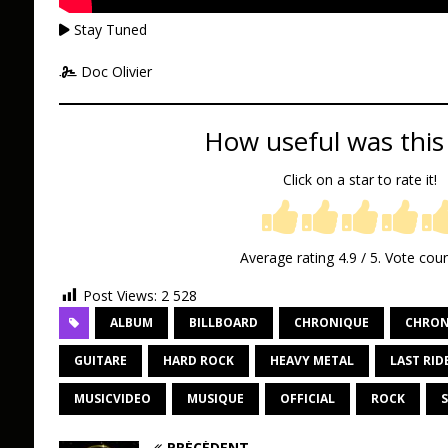
Stay Tuned
Doc Olivier
How useful was this
Click on a star to rate it!
Average rating
4.9
/ 5. Vote cou
Post Views:
2 528
ALBUM
BILLBOARD
CHRONIQUE
CHRON
GUITARE
HARD ROCK
HEAVY METAL
LAST RID
MUSICVIDEO
MUSIQUE
OFFICIAL
ROCK
PRÉCÉDENT