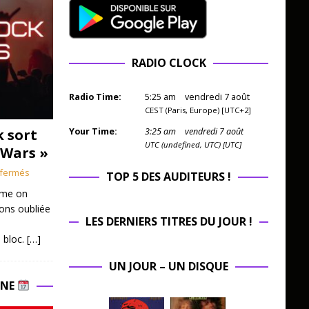
RADIO CLOCK
Radio Time:
5
:
25
am
vendredi 7 août
CEST (Paris, Europe) [UTC+2]
k sort
Your Time:
3
:
25
am
vendredi 7 août
UTC (undefined, UTC) [UTC]
 Wars »
fermés
TOP 5 DES AUDITEURS !
mme on
ions oubliée
LES DERNIERS TITRES DU JOUR !
 bloc.
[…]
UN JOUR – UN DISQUE
INE