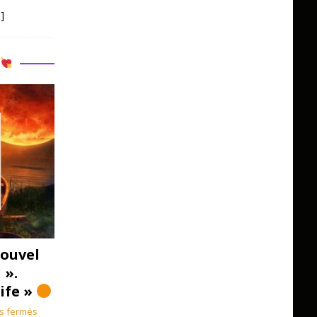
]
R
ouvel
 ».
Life »
s fermés