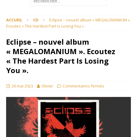
ACCUEIL
CD
Eclipse – nouvel album « MEGALOMANIUM ».
Ecoutez « The Hardest Part Is Losing You ».
Eclipse – nouvel album
« MEGALOMANIUM ». Ecoutez
« The Hardest Part Is Losing
You ».
26 mai 2023
Olivier
Commentaires fermés