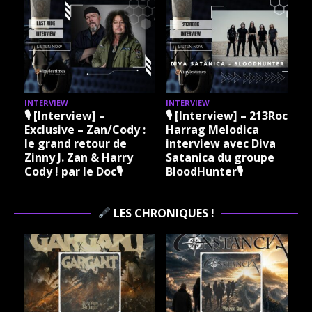
INTERVIEW
INTERVIEW
I
🎙 [Interview] –
🎙 [Interview] – 213Rock
Exclusive – Zan/Cody :
Harrag Melodica
le grand retour de
interview avec Diva
Zinny J. Zan & Harry
Satanica du groupe
Cody ! par le Doc🎙
BloodHunter🎙
LES CHRONIQUES !