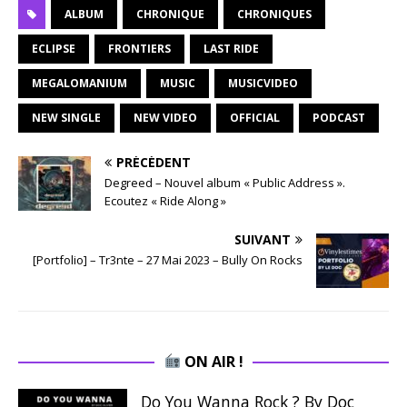
ALBUM
CHRONIQUE
CHRONIQUES
ECLIPSE
FRONTIERS
LAST RIDE
MEGALOMANIUM
MUSIC
MUSICVIDEO
NEW SINGLE
NEW VIDEO
OFFICIAL
PODCAST
PRÉCÉDENT
Degreed – Nouvel album « Public Address ».
Ecoutez « Ride Along »
SUIVANT
[Portfolio] – Tr3nte – 27 Mai 2023 – Bully On Rocks
ON AIR !
Do You Wanna Rock ? By Doc