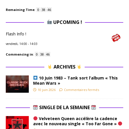
Remaining Time
:
0
:
38
:
45
UPCOMING !
Flash Info !
vendredi, 14:00
-
14:03
Commencing in
:
0
:
38
:
45
ARCHIVES
10 Juin 1983 – Tank sort l’album « This
Mean Wars »
10 juin 2026
Commentaires fermés
SINGLE DE LA SEMAINE
Velveteen Queen accélère la cadence
avec le nouveau single « Too Far Gone »