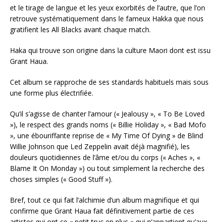
et le tirage de langue et les yeux exorbités de l’autre, que l’on
retrouve systématiquement dans le fameux Hakka que nous
gratifient les All Blacks avant chaque match.
Haka qui trouve son origine dans la culture Maori dont est issu
Grant Haua.
Cet album se rapproche de ses standards habituels mais sous
une forme plus électrifiée.
Qu’il s’agisse de chanter l’amour (« Jealousy », « To Be Loved
»), le respect des grands noms (« Billie Holiday », « Bad Mofo
», une ébouriffante reprise de « My Time Of Dying » de Blind
Willie Johnson que Led Zeppelin avait déjà magnifié), les
douleurs quotidiennes de l’âme et/ou du corps (« Aches », «
Blame It On Monday ») ou tout simplement la recherche des
choses simples (« Good Stuff »).
Bref, tout ce qui fait l’alchimie d’un album magnifique et qui
confirme que Grant Haua fait définitivement partie de ces
artistes qui ont ce « petit truc en plus » qui n’appartient qu’aux