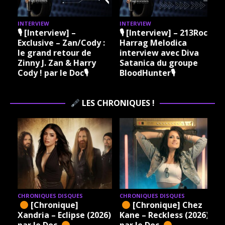
INTERVIEW
INTERVIEW
I
🎙 [Interview] –
🎙 [Interview] – 213Rock
Exclusive – Zan/Cody :
Harrag Melodica
le grand retour de
interview avec Diva
Zinny J. Zan & Harry
Satanica du groupe
Cody ! par le Doc🎙
BloodHunter🎙
LES CHRONIQUES !
CHRONIQUES DISQUES
CHRONIQUES DISQUES
[Chronique]
[Chronique] Chez
Xandria – Eclipse (2026)
Kane – Reckless (2026)