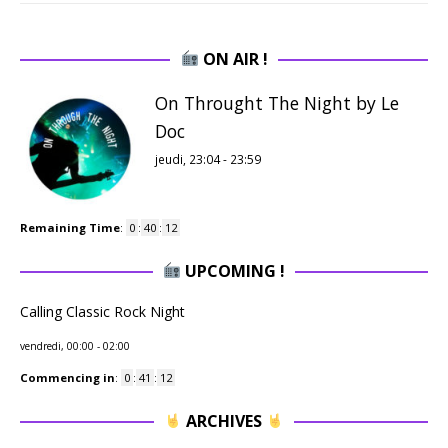
ON AIR !
On Throught The Night by Le
Doc
jeudi, 23:04
-
23:59
Remaining Time
:
0
:
40
:
11
UPCOMING !
Calling Classic Rock Night
vendredi, 00:00
-
02:00
Commencing in
:
0
:
41
:
11
ARCHIVES