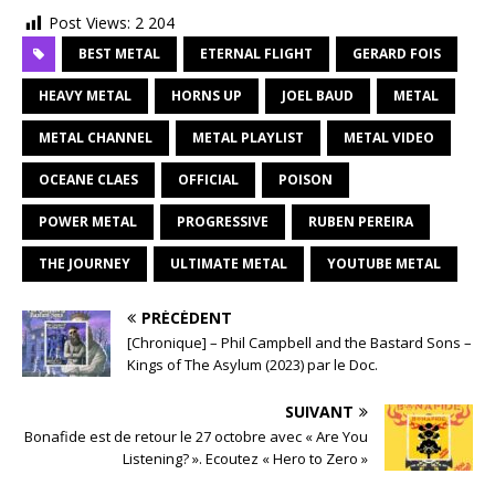
Post Views:
2 204
BEST METAL
ETERNAL FLIGHT
GERARD FOIS
HEAVY METAL
HORNS UP
JOEL BAUD
METAL
METAL CHANNEL
METAL PLAYLIST
METAL VIDEO
OCEANE CLAES
OFFICIAL
POISON
POWER METAL
PROGRESSIVE
RUBEN PEREIRA
THE JOURNEY
ULTIMATE METAL
YOUTUBE METAL
PRÉCÉDENT
[Chronique] – Phil Campbell and the Bastard Sons –
Kings of The Asylum (2023) par le Doc.
SUIVANT
Bonafide est de retour le 27 octobre avec « Are You
Listening? ». Ecoutez « Hero to Zero »