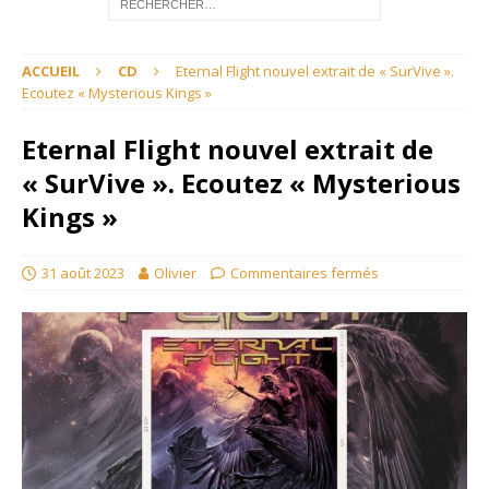
ACCUEIL
CD
Eternal Flight nouvel extrait de « SurVive ».
Ecoutez « Mysterious Kings »
Eternal Flight nouvel extrait de
« SurVive ». Ecoutez « Mysterious
Kings »
31 août 2023
Olivier
Commentaires fermés