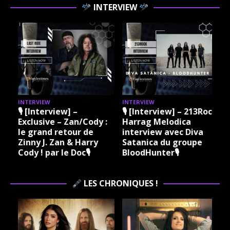
INTERVIEW
INTERVIEW
INTERVIEW
I
🎙 [Interview] –
🎙 [Interview] – 213Rock
Exclusive – Zan/Cody :
Harrag Melodica
le grand retour de
interview avec Diva
Zinny J. Zan & Harry
Satanica du groupe
Cody ! par le Doc🎙
BloodHunter🎙
LES CHRONIQUES !