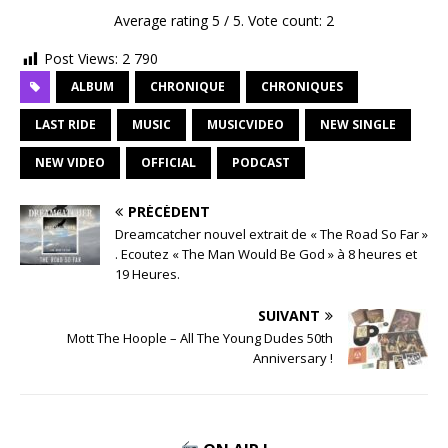
Average rating
5
/ 5. Vote count:
2
Post Views:
2 790
ALBUM
CHRONIQUE
CHRONIQUES
LAST RIDE
MUSIC
MUSICVIDEO
NEW SINGLE
NEW VIDEO
OFFICIAL
PODCAST
PRÉCÉDENT
Dreamcatcher nouvel extrait de « The Road So Far »
. Ecoutez « The Man Would Be God » à 8 heures et
19 Heures.
SUIVANT
Mott The Hoople – All The Young Dudes 50th
Anniversary !