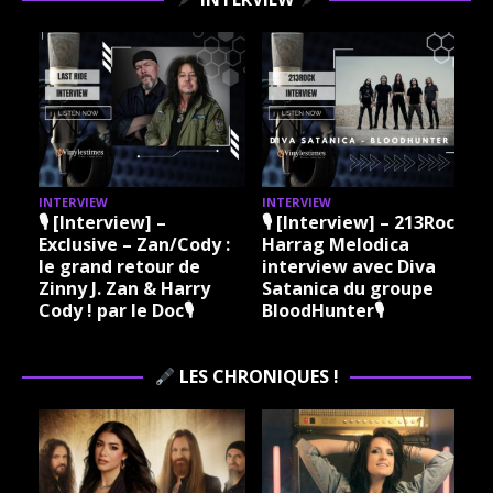
INTERVIEW
INTERVIEW
I
🎙 [Interview] –
🎙 [Interview] – 213Rock
Exclusive – Zan/Cody :
Harrag Melodica
le grand retour de
interview avec Diva
Zinny J. Zan & Harry
Satanica du groupe
Cody ! par le Doc🎙
BloodHunter🎙
LES CHRONIQUES !