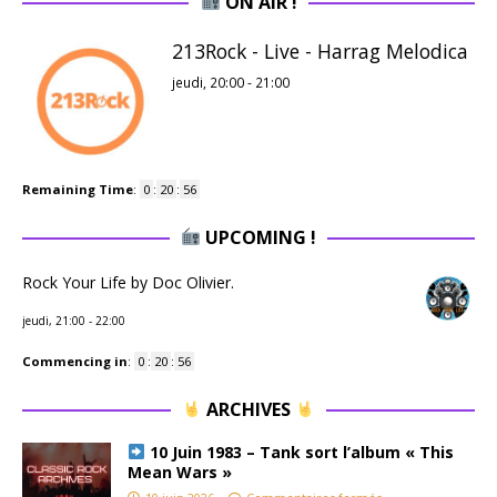
ON AIR !
213Rock - Live - Harrag Melodica
jeudi, 20:00
-
21:00
Remaining Time
:
0
:
20
:
55
UPCOMING !
Rock Your Life by Doc Olivier.
jeudi, 21:00
-
22:00
Commencing in
:
0
:
20
:
55
ARCHIVES
10 Juin 1983 – Tank sort l’album « This
Mean Wars »