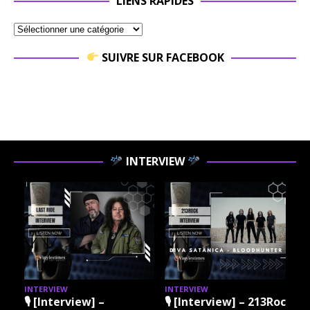
LIENS RAPIDES
SUIVRE SUR FACEBOOK
INTERVIEW
INTERVIEW
INTERVIEW
I
🎙 [Interview] –
🎙 [Interview] – 213Rock