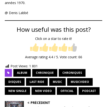
années 1970.
@ Denis Labbé
How useful was this post?
Click on a star to rate it!
Average rating
4.4
/ 5. Vote count:
66
Post Views:
1 801
ALBUM
CHRONIQUE
CHRONIQUES
DISQUES
LAST RIDE
MUSIC
MUSICVIDEO
NEW SINGLE
NEW VIDEO
OFFICIAL
PODCAST
PRÉCÉDENT