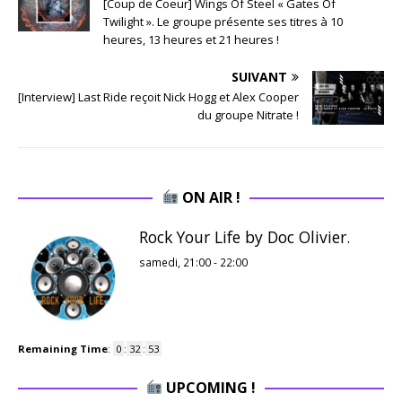
[Coup de Coeur] Wings Of Steel « Gates Of
Twilight ». Le groupe présente ses titres à 10
heures, 13 heures et 21 heures !
SUIVANT
[Interview] Last Ride reçoit Nick Hogg et Alex Cooper
du groupe Nitrate !
ON AIR !
Rock Your Life by Doc Olivier.
samedi, 21:00
-
22:00
Remaining Time
:
0
:
32
:
52
UPCOMING !