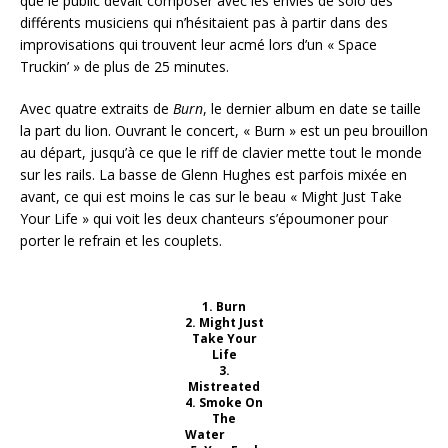
que le public devait composer avec les envies de solo des
différents musiciens qui n’hésitaient pas à partir dans des
improvisations qui trouvent leur acmé lors d’un « Space
Truckin’ » de plus de 25 minutes.
Avec quatre extraits de
Burn
, le dernier album en date se taille
la part du lion. Ouvrant le concert, « Burn » est un peu brouillon
au départ, jusqu’à ce que le riff de clavier mette tout le monde
sur les rails. La basse de Glenn Hughes est parfois mixée en
avant, ce qui est moins le cas sur le beau « Might Just Take
Your Life » qui voit les deux chanteurs s’époumoner pour
porter le refrain et les couplets.
1. Burn
2. Might Just
Take Your
Life
3.
Mistreated
4. Smoke On
The
Water