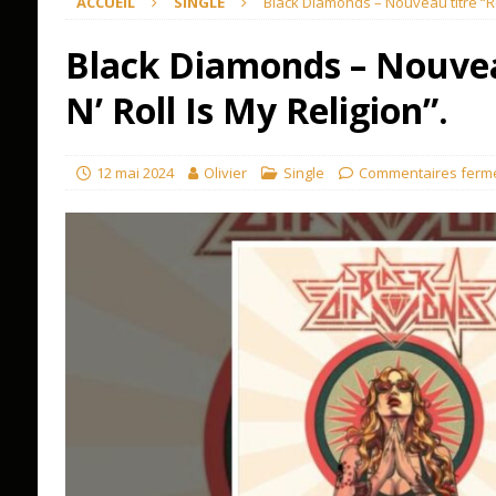
ACCUEIL
SINGLE
Black Diamonds – Nouveau titre “Roc
Black Diamonds – Nouvea
N’ Roll Is My Religion”.
12 mai 2024
Olivier
Single
Commentaires ferm