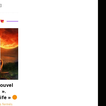
]
R
ouvel
 ».
Life »
s fermés