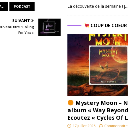
La découverte de la semaine !
[…
AL
PODCAST
SUIVANT
COUP DE COEU
ouveau titre “Calling
For You »
Mystery Moon – N
album « Way Beyond
Ecoutez « Cycles Of 
17 juillet 2026
Commentaire