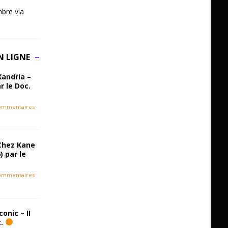
bre via
N LIGNE
Xandria –
r le Doc.
ommentaires
Chez Kane
) par le
ommentaires
onic – II
c.