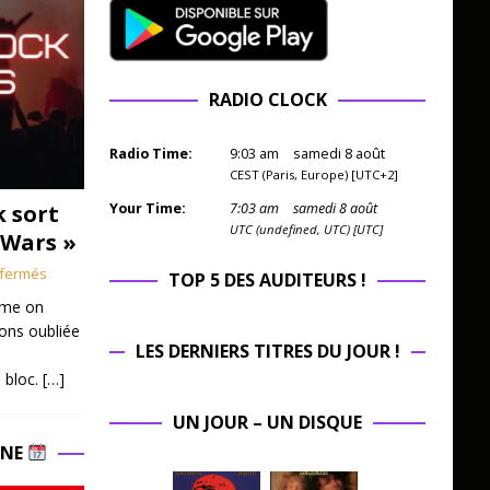
RADIO CLOCK
Radio Time:
9
:
03
am
samedi 8 août
CEST (Paris, Europe) [UTC+2]
k sort
Your Time:
7
:
03
am
samedi 8 août
UTC (undefined, UTC) [UTC]
 Wars »
fermés
TOP 5 DES AUDITEURS !
mme on
ions oubliée
LES DERNIERS TITRES DU JOUR !
 bloc.
[…]
UN JOUR – UN DISQUE
INE