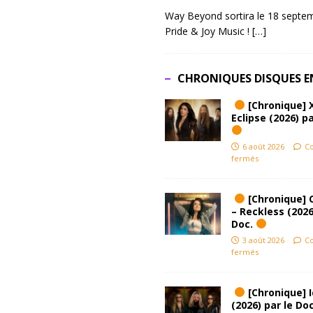
Way Beyond sortira le 18 septem
Pride & Joy Music !
[…]
CHRONIQUES DISQUES E
[Chronique] 
Eclipse (2026) pa
6 août 2026
C
fermés
[Chronique] 
– Reckless (2026
Doc.
3 août 2026
C
fermés
[Chronique] Ic
(2026) par le Do