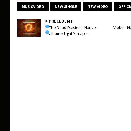
MUSICVIDEO
NEW SINGLE
NEW VIDEO
OFFICI
PRÉCÉDENT
The Dead Daisies – Nouvel
Violet – N
album « Light ‘Em Up ».