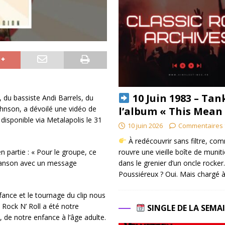
10 Juin 1983 – Tan
du bassiste Andi Barrels, du
ohnson, a dévoilé une vidéo de
l’album « This Mean
disponible via Metalapolis le 31
10 juin 2026
Commentaires 
À redécouvrir sans filtre, co
rouvre une vieille boîte de munit
partie : « Pour le groupe, ce
dans le grenier d’un oncle rocker.
chanson avec un message
Poussiéreux ? Oui. Mais chargé à
fance et le tournage du clip nous
 Rock N’ Roll a été notre
SINGLE DE LA SEMA
 de notre enfance à l’âge adulte.