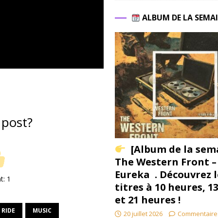
ALBUM DE LA SEMA
 post?
[Album de la sem
The Western Front –
Eureka . Découvrez l
nt:
1
titres à 10 heures, 1
et 21 heures !
 RIDE
MUSIC
20 juillet 2026
Commentaire