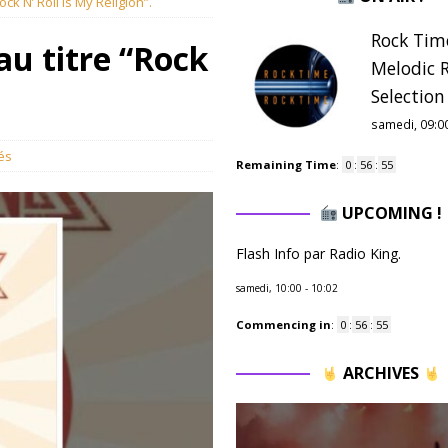
k N’ Roll Is My Religion”.
Rock Tim
u titre “Rock
Melodic 
Selection 
samedi, 09:0
és
Remaining Time
:
0
:
56
:
54
UPCOMING !
Flash Info par Radio King.
samedi, 10:00
-
10:02
Commencing in
:
0
:
56
:
54
ARCHIVES