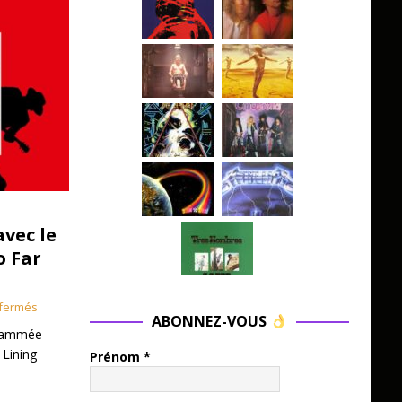
avec le
o Far
fermés
ABONNEZ-VOUS
grammée
 Lining
Prénom
*