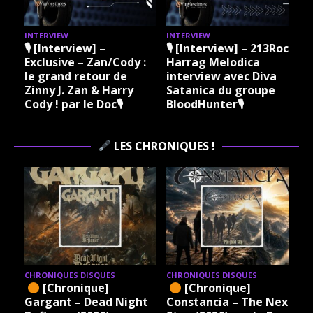
NTERVIEW
INTERVIEW
INTERVI
 [Interview] –
🎙 [Interview] – 213Rock
🎙 [In
xclusive – Zan/Cody :
Harrag Melodica
Harra
e grand retour de
interview avec Diva
Madam
inny J. Zan & Harry
Satanica du groupe
Grare 
ody ! par le Doc🎙
BloodHunter🎙
Vinyle
Rock R
LES CHRONIQUES !
CHRONIQUES DISQUES
CHRONIQUES DISQUES
CHRO
[Chronique]
[Chronique]
[
Gargant – Dead Night
Constancia – The Next
Xand