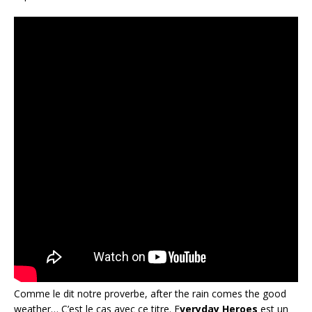
Comme le dit notre proverbe, after the rain comes the good
weather… C’est le cas avec ce titre. E
veryday Heroes
est un