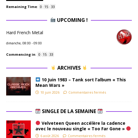
Remaining Time
:
0
:
15
:
32
UPCOMING !
Hard French Metal
dimanche, 08:00
-
09:00
Commencing in
:
0
:
15
:
32
ARCHIVES
10 Juin 1983 – Tank sort l’album « This
Mean Wars »
10 juin 2026
Commentaires fermés
SINGLE DE LA SEMAINE
Velveteen Queen accélère la cadence
avec le nouveau single « Too Far Gone »
6 août 2026
Commentaires fermés