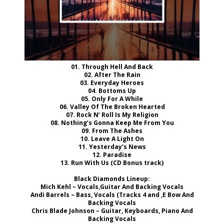
01. Through Hell And Back
02. After The Rain
03. Everyday Heroes
04. Bottoms Up
05. Only For A While
06. Valley Of The Broken Hearted
07. Rock N’ Roll Is My Religion
08. Nothing’s Gonna Keep Me From You
09. From The Ashes
10. Leave A Light On
11. Yesterday’s News
12. Paradise
13. Run With Us (CD Bonus track)
Black Diamonds Lineup:
Mich Kehl – Vocals,Guitar And Backing Vocals
Andi Barrels – Bass, Vocals (Tracks 4 and ,E Bow And
Backing Vocals
Chris Blade Johnson – Guitar, Keyboards, Piano And
Backing Vocals