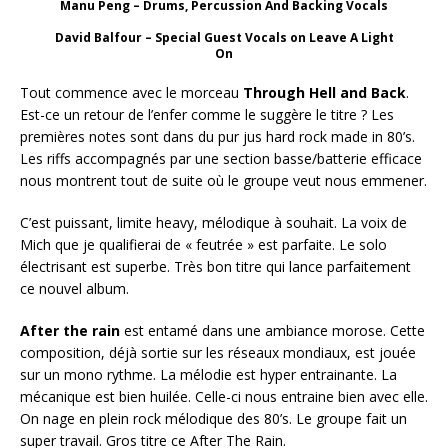
Manu Peng – Drums, Percussion And Backing Vocals
David Balfour – Special Guest Vocals on Leave A Light
On
Tout commence avec le morceau
Through Hell and Back
.
Est-ce un retour de l’enfer comme le suggère le titre ? Les
premières notes sont dans du pur jus hard rock made in 80’s.
Les riffs accompagnés par une section basse/batterie efficace
nous montrent tout de suite où le groupe veut nous emmener.
C’est puissant, limite heavy, mélodique à souhait. La voix de
Mich que je qualifierai de « feutrée » est parfaite. Le solo
électrisant est superbe. Très bon titre qui lance parfaitement
ce nouvel album.
After the rain
est entamé dans une ambiance morose. Cette
composition, déjà sortie sur les réseaux mondiaux, est jouée
sur un mono rythme. La mélodie est hyper entrainante. La
mécanique est bien huilée. Celle-ci nous entraine bien avec elle.
On nage en plein rock mélodique des 80’s. Le groupe fait un
super travail. Gros titre ce After The Rain.