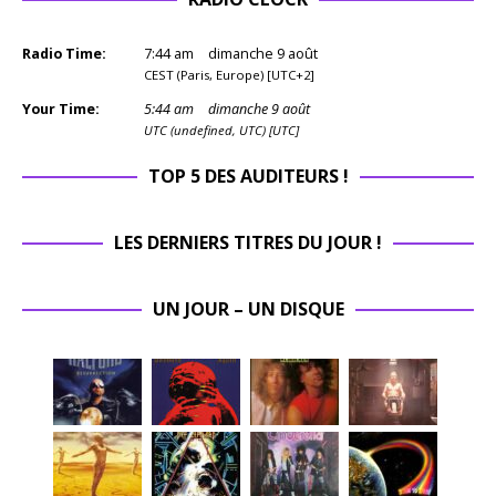
Radio Time:
7
:
44
am
dimanche 9 août
CEST (Paris, Europe) [UTC+2]
Your Time:
5
:
44
am
dimanche 9 août
UTC (undefined, UTC) [UTC]
TOP 5 DES AUDITEURS !
LES DERNIERS TITRES DU JOUR !
UN JOUR – UN DISQUE