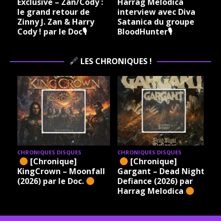
Harrag Melodica &
Harrag Melodica Live
Madama Rock – Sylvie
interview avec Hannes
Grare 20 07 2026
Braun du groupe Kissin
Vinylestimes Classic
Dynamite 🎙
J
Rock Radio 🎙
LES CHRONIQUES !
CHRONIQUES DISQUES
CHRONIQUES DISQUES
[Chronique]
[Chronique]
ht
Constancia – The Next
Xandria – Eclipse (2026)
Step (2026) par le Doc.
par le Doc.