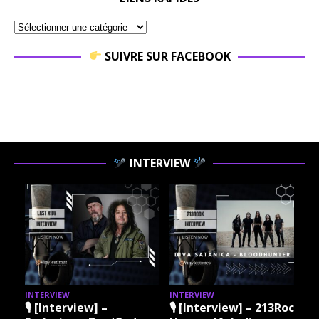
SUIVRE SUR FACEBOOK
INTERVIEW
INTERVIEW
INTERVIEW
I
ock
🎙 [Interview] – 213Rock
🎙 [Interview] – 213Rock