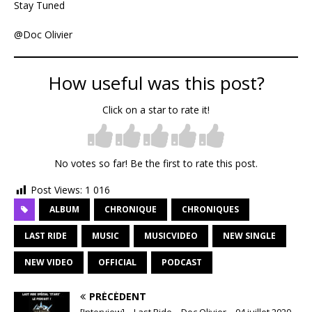
Stay Tuned
@Doc Olivier
How useful was this post?
Click on a star to rate it!
No votes so far! Be the first to rate this post.
Post Views:
1 016
ALBUM
CHRONIQUE
CHRONIQUES
LAST RIDE
MUSIC
MUSICVIDEO
NEW SINGLE
NEW VIDEO
OFFICIAL
PODCAST
PRÉCÉDENT
[Interview] – Last Ride – Doc Olivier – 04 juillet 2020 –