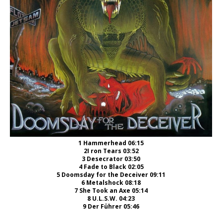
1
Hammerhead
06:15
2
I ron Tears
03:52
3
Desecrator
03:50
4
Fade to Black
02:05
5
Doomsday for the Deceiver
09:11
6
Metalshock
08:18
7
She Took an Axe
05:14
8
U.L.S.W.
04:23
9
Der Führer
05:46