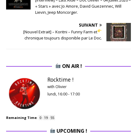
« Stars » avec Jo Amore, David Guezennec, Will
Lievin, Jeep Moncorger.
SUIVANT
[Nouvel Extrait] – Koritni – Funny Farm et
chronique toujours disponible par Le Doc.
ON AIR !
Rocktime !
with Olivier
lundi, 16:00
-
17:00
Remaining Time
:
0
:
19
:
54
UPCOMING !