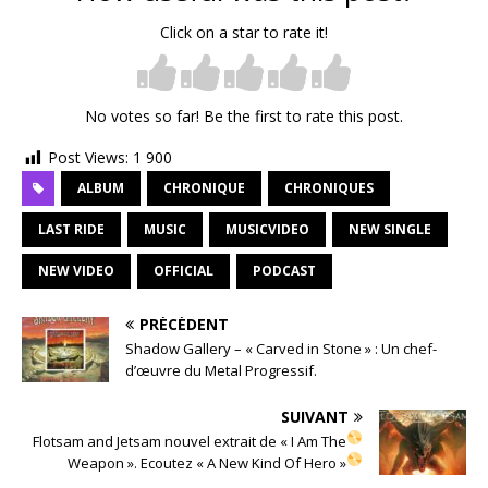
Click on a star to rate it!
No votes so far! Be the first to rate this post.
Post Views:
1 900
ALBUM
CHRONIQUE
CHRONIQUES
LAST RIDE
MUSIC
MUSICVIDEO
NEW SINGLE
NEW VIDEO
OFFICIAL
PODCAST
PRÉCÉDENT
Shadow Gallery – « Carved in Stone » : Un chef-
d’œuvre du Metal Progressif.
SUIVANT
Flotsam and Jetsam nouvel extrait de « I Am The
Weapon ». Ecoutez « A New Kind Of Hero »