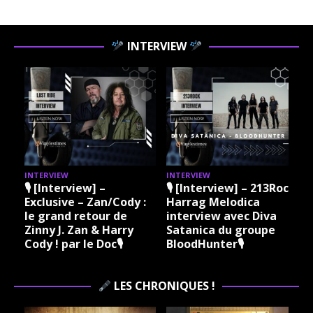
INTERVIEW
INTERVIEW
INTERVIEW
I
🎙 [Interview] –
🎙 [Interview] – 213Rock
Exclusive – Zan/Cody :
Harrag Melodica
le grand retour de
interview avec Diva
Zinny J. Zan & Harry
Satanica du groupe
Cody ! par le Doc🎙
BloodHunter🎙
LES CHRONIQUES !