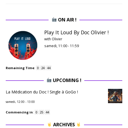
ON AIR !
Play It Loud By Doc Olivier !
with Olivier
samedi, 11:00
-
11:59
Remaining Time
:
0
:
24
:
43
UPCOMING !
La Médication du Doc ! Single à GoGo !
samedi, 12:00
-
13:00
Commencing in
:
0
:
25
:
43
ARCHIVES