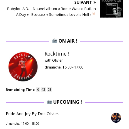
SUIVANT
Babylon A.D. – Nouvel album « Rome Wasn’t Built In
A Day »
. Ecoutez « Sometimes Love Is Hell »
ON AIR !
Rocktime !
with Olivier
dimanche, 16:00
-
17:00
Remaining Time
:
0
:
43
:
07
UPCOMING !
Pride And Joy By Doc Olivier.
dimanche, 17:00
-
18:00