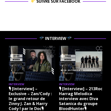
SUIVRE SUR FACEBOOK
INTERVIEW
INTERVIEW
INTERVIEW
I
🎙 [Interview] –
🎙 [Interview] – 213Rock
Exclusive – Zan/Cody :
Harrag Melodica
le grand retour de
interview avec Diva
Zinny J. Zan & Harry
Satanica du groupe
Cody ! par le Doc🎙
BloodHunter🎙