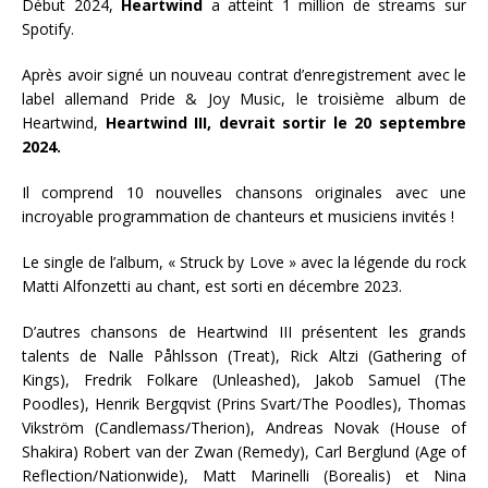
Début 2024,
Heartwind
a atteint 1 million de streams sur
Spotify.
Après avoir signé un nouveau contrat d’enregistrement avec le
label allemand Pride & Joy Music, le troisième album de
Heartwind,
Heartwind III, devrait sortir le 20 septembre
2024.
Il comprend 10 nouvelles chansons originales avec une
incroyable programmation de chanteurs et musiciens invités !
Le single de l’album, « Struck by Love » avec la légende du rock
Matti Alfonzetti au chant, est sorti en décembre 2023.
D’autres chansons de Heartwind III présentent les grands
talents de Nalle Påhlsson (Treat), Rick Altzi (Gathering of
Kings), Fredrik Folkare (Unleashed), Jakob Samuel (The
Poodles), Henrik Bergqvist (Prins Svart/The Poodles), Thomas
Vikström (Candlemass/Therion), Andreas Novak (House of
Shakira) Robert van der Zwan (Remedy), Carl Berglund (Age of
Reflection/Nationwide), Matt Marinelli (Borealis) et Nina