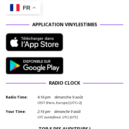
FR
APPLICATION VINYLESTIMES
RADIO CLOCK
Radio Time:
4
:
16
pm
dimanche 9 août
CEST (Paris, Europe) [UTC+2]
Your Time:
2
:
16
pm
dimanche 9 août
UTC (undefined, UTC) [UTC]
TOP 5 DES AUDITEURS !