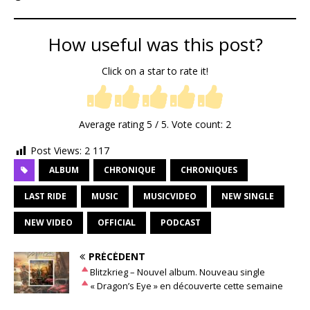
How useful was this post?
Click on a star to rate it!
Average rating
5
/ 5. Vote count:
2
Post Views:
2 117
ALBUM
CHRONIQUE
CHRONIQUES
LAST RIDE
MUSIC
MUSICVIDEO
NEW SINGLE
NEW VIDEO
OFFICIAL
PODCAST
PRÉCÉDENT
Blitzkrieg – Nouvel album. Nouveau single
« Dragon’s Eye » en découverte cette semaine