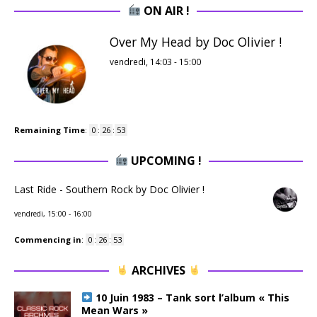
ON AIR !
Over My Head by Doc Olivier !
vendredi, 14:03
-
15:00
Remaining Time
:
0
:
26
:
52
UPCOMING !
Last Ride - Southern Rock by Doc Olivier !
vendredi, 15:00
-
16:00
Commencing in
:
0
:
26
:
52
ARCHIVES
10 Juin 1983 – Tank sort l’album « This
Mean Wars »