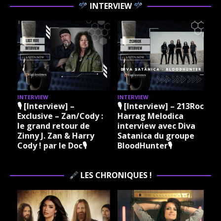
INTERVIEW
INTERVIEW
INTERVIEW
I
🎙 [Interview] –
🎙 [Interview] – 213Rock
Exclusive – Zan/Cody :
Harrag Melodica
le grand retour de
interview avec Diva
Zinny J. Zan & Harry
Satanica du groupe
Cody ! par le Doc🎙
BloodHunter🎙
LES CHRONIQUES !