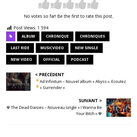
No votes so far! Be the first to rate this post.
Post Views:
1 594
ALBUM
CHRONIQUE
CHRONIQUES
LAST RIDE
MUSICVIDEO
NEW SINGLE
NEW VIDEO
OFFICIAL
PODCAST
PRÉCÉDENT
Ad Infinitum – Nouvel album « Abyss ». Ecoutez
« Surrender »
SUIVANT
☢ The Dead Daisies – Nouveau single « I Wanna Be
Your Bitch ».☢