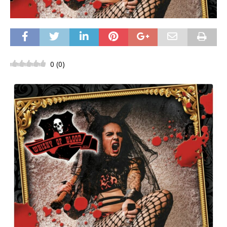
0
(
0
)