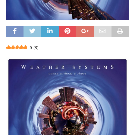
5
(
3
)