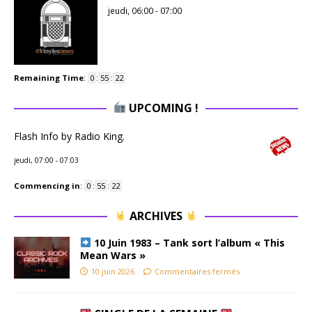
jeudi, 06:00
-
07:00
Remaining Time
:
0
:
55
:
21
UPCOMING !
Flash Info by Radio King.
jeudi, 07:00
-
07:03
Commencing in
:
0
:
55
:
21
ARCHIVES
10 Juin 1983 – Tank sort l’album « This
Mean Wars »
10 juin 2026
Commentaires fermés