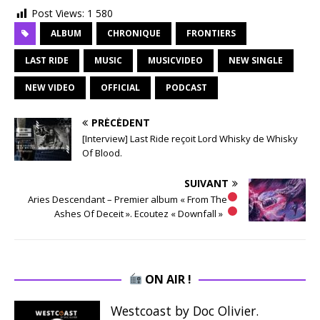
Post Views:
1 580
ALBUM
CHRONIQUE
FRONTIERS
LAST RIDE
MUSIC
MUSICVIDEO
NEW SINGLE
NEW VIDEO
OFFICIAL
PODCAST
PRÉCÉDENT
[Interview] Last Ride reçoit Lord Whisky de Whisky
Of Blood.
SUIVANT
Aries Descendant – Premier album « From The
Ashes Of Deceit ». Ecoutez « Downfall »
ON AIR !
Westcoast by Doc Olivier.