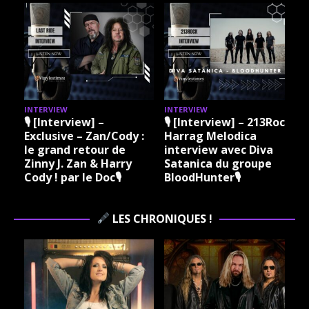
INTERVIEW
INTERVIEW
I
ock
🎙 [Interview] – 213Rock
🎙 [Interview] – 213Rock
Harrag Melodica &
Harrag Melodica Live
Madama Rock – Sylvie
interview avec Hannes
Grare 20 07 2026
Braun du groupe Kissin
Vinylestimes Classic
Dynamite 🎙
J
Rock Radio 🎙
LES CHRONIQUES !