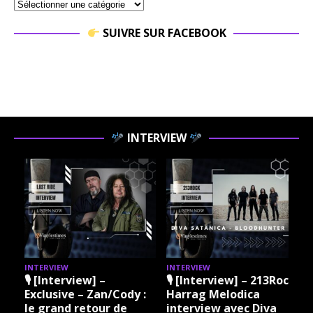
SUIVRE SUR FACEBOOK
INTERVIEW
INTERVIEW
INTERVIEW
I
🎙 [Interview] –
🎙 [Interview] – 213Rock
Exclusive – Zan/Cody :
Harrag Melodica
le grand retour de
interview avec Diva