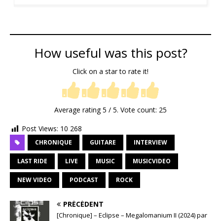
How useful was this post?
Click on a star to rate it!
Average rating
5
/ 5. Vote count:
25
Post Views:
10 268
CHRONIQUE
GUITARE
INTERVIEW
LAST RIDE
LIVE
MUSIC
MUSICVIDEO
NEW VIDEO
PODCAST
ROCK
PRÉCÉDENT
[Chronique] – Eclipse – Megalomanium II (2024) par