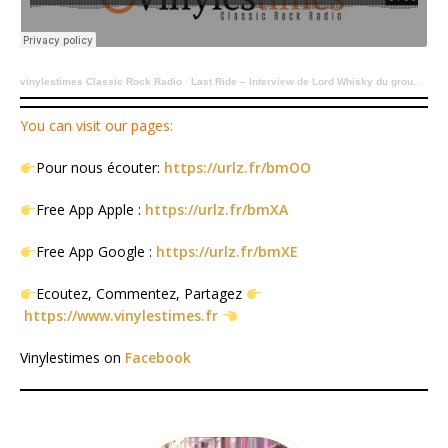
vinylestimes Classic Rock Radio
·
Last Ride – Interview de Lord Whisky du groupe Whisky Of Blood.
You can visit our pages:
Pour nous écouter:
https://urlz.fr/bmOO
Free App Apple :
https://urlz.fr/bmXA
Free App Google :
https://urlz.fr/bmXE
Ecoutez, Commentez, Partagez
https://www.vinylestimes.fr
Vinylestimes on
Facebook