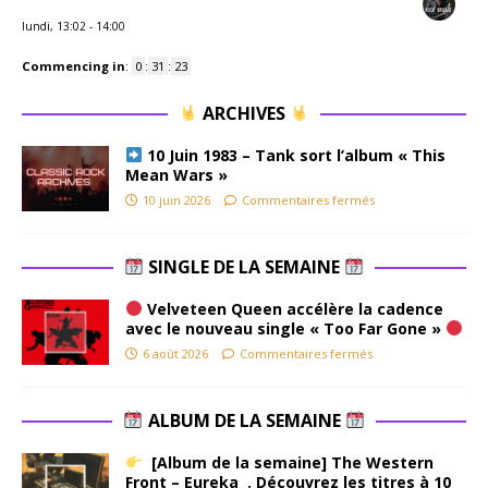
lundi, 13:02
-
14:00
Commencing in
:
0
:
31
:
23
ARCHIVES
10 Juin 1983 – Tank sort l’album « This
Mean Wars »
10 juin 2026
Commentaires fermés
SINGLE DE LA SEMAINE
Velveteen Queen accélère la cadence
avec le nouveau single « Too Far Gone »
6 août 2026
Commentaires fermés
ALBUM DE LA SEMAINE
[Album de la semaine] The Western
Front – Eureka . Découvrez les titres à 10