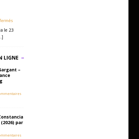
fermés
a le 23
…]
N LIGNE
Gargant –
iance
ag
ommentaires
Constancia
 (2026) par
ommentaires