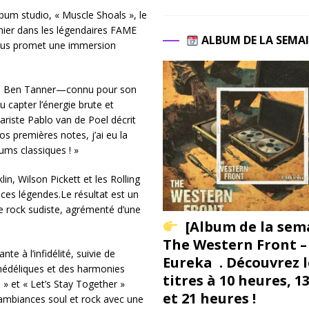
lbum studio, « Muscle Shoals », le
ier dans les légendaires FAME
ALBUM DE LA SEMA
opus promet une immersion
rd, Ben Tanner—connu pour son
capter l’énergie brute et
ariste Pablo van de Poel décrit
 premières notes, j’ai eu la
bums classiques ! »
lin, Wilson Pickett et les Rolling
 ces légendes.Le résultat est un
e rock sudiste, agrémenté d’une
[Album de la sem
The Western Front –
te à l’infidélité, suivie de
Eureka . Découvrez l
hédéliques et des harmonies
titres à 10 heures, 1
 et « Let’s Stay Together »
et 21 heures !
ambiances soul et rock avec une