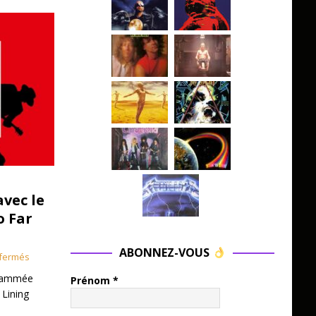
avec le
o Far
ABONNEZ-VOUS
fermés
grammée
Prénom
*
 Lining