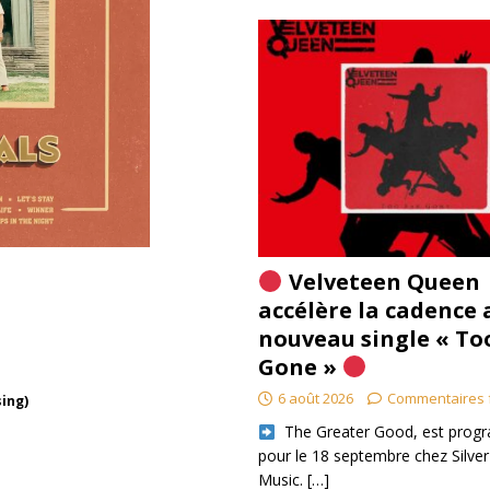
Velveteen Queen
accélère la cadence 
nouveau single « To
Gone »
6 août 2026
Commentaires 
sing)
​ The Greater Good, est pro
pour le 18 septembre chez Silver
Music.
[…]