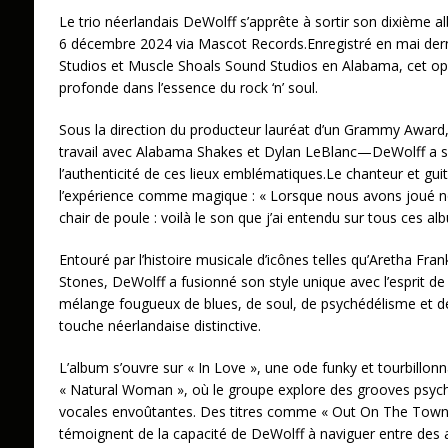
Le trio néerlandais DeWolff s’apprête à sortir son dixième a
6 décembre 2024 via Mascot Records.Enregistré en mai dern
Studios et Muscle Shoals Sound Studios en Alabama, cet 
profonde dans l’essence du rock ‘n’ soul.
Sous la direction du producteur lauréat d’un Grammy Awa
travail avec Alabama Shakes et Dylan LeBlanc—DeWolff a su 
l’authenticité de ces lieux emblématiques.Le chanteur et guit
l’expérience comme magique : « Lorsque nous avons joué nos
chair de poule : voilà le son que j’ai entendu sur tous ces al
Entouré par l’histoire musicale d’icônes telles qu’Aretha Frank
Stones, DeWolff a fusionné son style unique avec l’esprit de
mélange fougueux de blues, de soul, de psychédélisme et d
touche néerlandaise distinctive.
L’album s’ouvre sur « In Love », une ode funky et tourbillonnan
« Natural Woman », où le groupe explore des grooves psyc
vocales envoûtantes. Des titres comme « Out On The Town »
témoignent de la capacité de DeWolff à naviguer entre des 