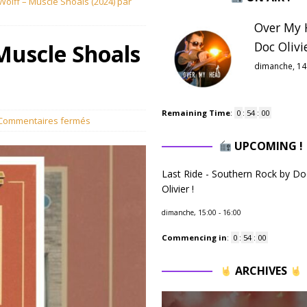
olff – Muscle Shoals (2024) par
Over My 
Doc Olivie
Muscle Shoals
dimanche, 14
Remaining Time
:
0
:
53
:
59
Commentaires fermés
UPCOMING !
Last Ride - Southern Rock by Do
Olivier !
dimanche, 15:00
-
16:00
Commencing in
:
0
:
53
:
59
ARCHIVES