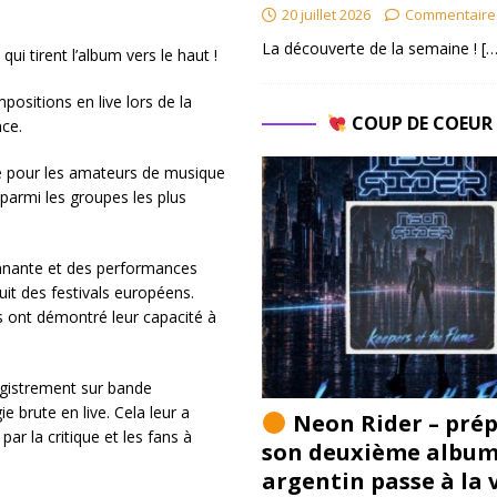
20 juillet 2026
Commentaire
La découverte de la semaine !
[…
i tirent l’album vers le haut !
positions en live lors de la
COUP DE COEU
ce.
e pour les amateurs de musique
parmi les groupes les plus
nnante et des performances
uit des festivals européens.
ils ont démontré leur capacité à
egistrement sur bande
ie brute en live. Cela leur a
Neon Rider – pré
ar la critique et les fans à
son deuxième album 
argentin passe à la 