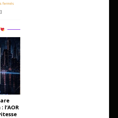
s fermés
]
R
pare
: l’AOR
vitesse