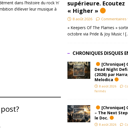
supérieure. Ecoutez
ment dans l’histoire du rock ‘n’
mbition d’élever leur musique à
« Higher »
8 août 2026
Commentaires 
« Keepers Of The Flames » sortir
octobre via Pride & Joy Music !
[
CHRONIQUES DISQUES E
[Chronique] 
Dead Night Def
(2026) par Harr
Melodica
8 août 2026
C
fermés
 post?
[Chronique] 
– The Next Step
le Doc.
8 août 2026
C