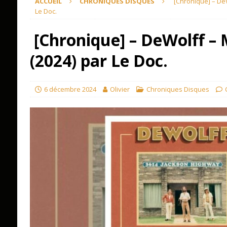
ACCUEIL
CHRONIQUES DISQUES
[Chronique] – DeW
Le Doc.
[Chronique] – DeWolff – 
(2024) par Le Doc.
6 décembre 2024
Olivier
Chroniques Disques