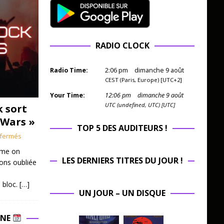
RADIO CLOCK
Radio Time:
2
:
06
pm
dimanche 9 août
CEST (Paris, Europe) [UTC+2]
Your Time:
12
:
06
pm
dimanche 9 août
UTC (undefined, UTC) [UTC]
k sort
 Wars »
TOP 5 DES AUDITEURS !
fermés
mme on
LES DERNIERS TITRES DU JOUR !
ions oubliée
 bloc.
[…]
UN JOUR – UN DISQUE
INE