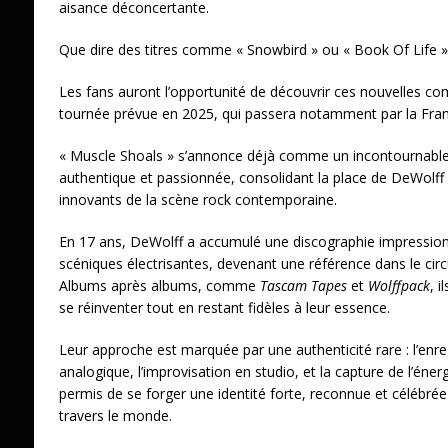
aisance déconcertante.
Que dire des titres comme « Snowbird » ou « Book Of Life » qu
Les fans auront l’opportunité de découvrir ces nouvelles com
tournée prévue en 2025, qui passera notamment par la Fran
« Muscle Shoals » s’annonce déjà comme un incontournabl
authentique et passionnée, consolidant la place de DeWolff 
innovants de la scène rock contemporaine.
En 17 ans, DeWolff a accumulé une discographie impressio
scéniques électrisantes, devenant une référence dans le circ
Albums après albums, comme
Tascam Tapes
et
Wolffpack
, 
se réinventer tout en restant fidèles à leur essence.
Leur approche est marquée par une authenticité rare : l’enr
analogique, l’improvisation en studio, et la capture de l’énerg
permis de se forger une identité forte, reconnue et célébrée p
travers le monde.