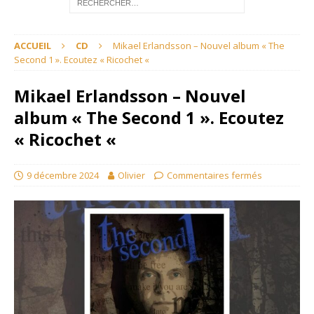
ACCUEIL
CD
Mikael Erlandsson – Nouvel album « The
Second 1 ». Ecoutez « Ricochet «
Mikael Erlandsson – Nouvel
album « The Second 1 ». Ecoutez
« Ricochet «
9 décembre 2024
Olivier
Commentaires fermés