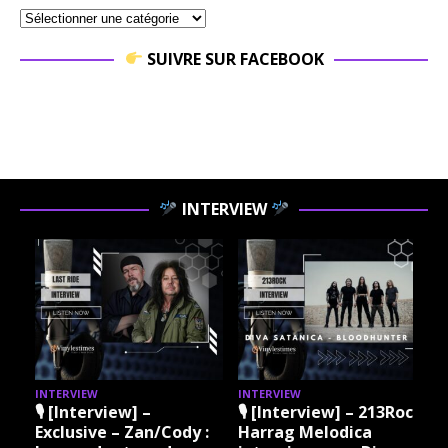
SUIVRE SUR FACEBOOK
INTERVIEW
INTERVIEW
INTERVIEW
I
🎙 [Interview] –
🎙 [Interview] – 213Rock
Exclusive – Zan/Cody :
Harrag Melodica