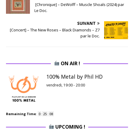
[Chronique] – DeWolff – Muscle Shoals (2024) par
Le Doc.
SUIVANT
[Concert] – The New Roses – Black Diamonds – Z7
par le Doc.
ON AIR !
100% Metal by Phil HD
vendredi, 19:00
-
20:00
Remaining Time
:
0
:
25
:
07
UPCOMING !