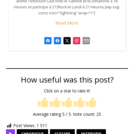
anime l'émission Last Ride le Samedi et le Dimanche à 18
Heures et participe à 213Rock le Lundi à 21 Heures.[wp-svg-
icons icon="lightning" wrap="i"]
Read More
How useful was this post?
Click on a star to rate it!
Average rating
5
/ 5. Vote count:
25
Post Views:
1 511
CHRONIQUE
GUITARE
INTERVIEW