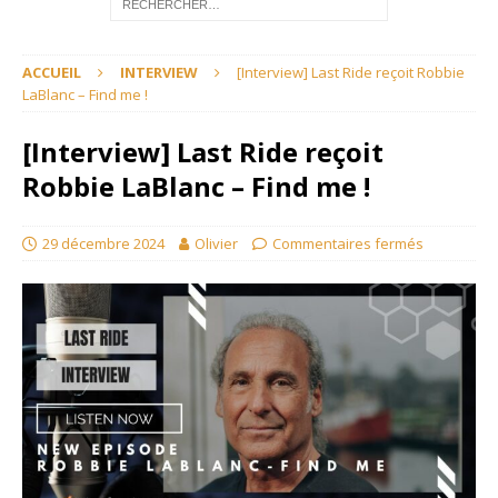
ACCUEIL
INTERVIEW
[Interview] Last Ride reçoit Robbie
LaBlanc – Find me !
[Interview] Last Ride reçoit
Robbie LaBlanc – Find me !
29 décembre 2024
Olivier
Commentaires fermés