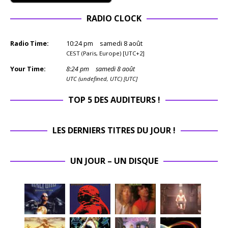
RADIO CLOCK
Radio Time:
10
:
24
pm
samedi 8 août
CEST (Paris, Europe) [UTC+2]
Your Time:
8
:
24
pm
samedi 8 août
UTC (undefined, UTC) [UTC]
TOP 5 DES AUDITEURS !
LES DERNIERS TITRES DU JOUR !
UN JOUR – UN DISQUE