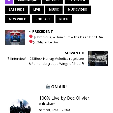
LAST RIDE
LIVE
MUSIC
MUSICVIDEO
NEW VIDEO
PODCAST
ROCK
PRÉCÉDENT
[Chronique] – Dominum – The Dead Don’t Die
(2024) par Le Doc.
SUIVANT
🎙 [Interview] – 213Rock Harrag Melodica reçoit Leo
& Parker du groupe Wings of Steel 🎙
ON AIR !
100% Live by Doc Olivier.
with Olivier
samedi, 22:00
-
23:00