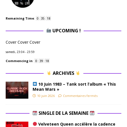
Remaining Time
:
0
:
35
:
17
UPCOMING !
Cover Cover Cover
samedi, 23:04
-
23:59
Commencing in
:
0
:
39
:
17
ARCHIVES
10 Juin 1983 – Tank sort l’album « This
Mean Wars »
10 juin 2026
Commentaires fermés
SINGLE DE LA SEMAINE
Velveteen Queen accélère la cadence