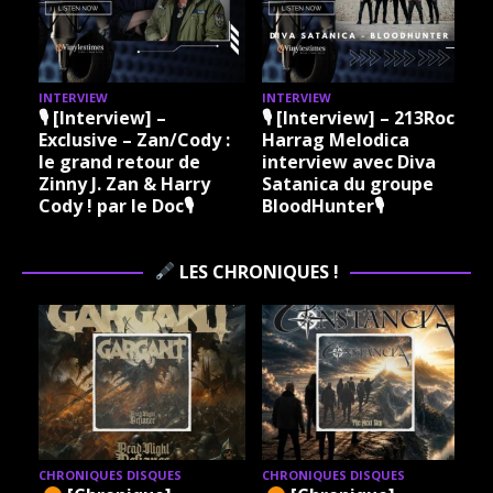
INTERVIEW
INTERVIEW
I
🎙 [Interview] –
🎙 [Interview] – 213Rock
Exclusive – Zan/Cody :
Harrag Melodica
le grand retour de
interview avec Diva
Zinny J. Zan & Harry
Satanica du groupe
Cody ! par le Doc🎙
BloodHunter🎙
LES CHRONIQUES !
CHRONIQUES DISQUES
CHRONIQUES DISQUES