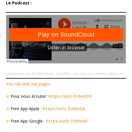
Le Podcast :
vinylestimes Classic Rock Radio
·
Last Ride – Interview avec Robbie LaBlanc et le DOC.
You can visit our pages:
Pour nous écouter:
https://urlz.fr/bmOO
Free App Apple :
https://urlz.fr/bmXA
Free App Google :
https://urlz.fr/bmXE