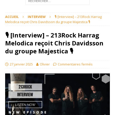
ACCUEIL
INTERVIEW
🎙 [Interview] – 213Rock Harrag
Melodica reçoit Chris Davidsson du groupe Majestica 🎙
🎙 [Interview] – 213Rock Harrag
Melodica reçoit Chris Davidsson
du groupe Majestica 🎙
27 janvier 2025
Olivier
Commentaires fermés