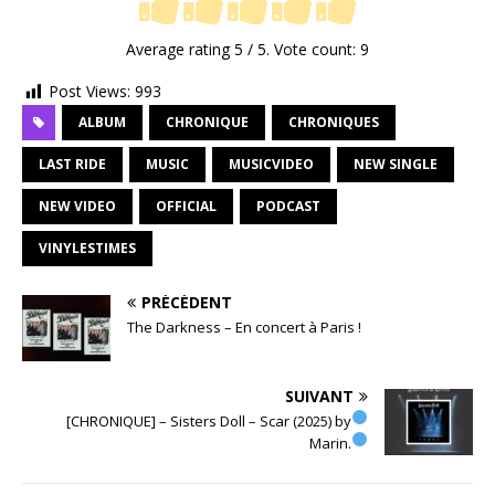
Average rating
5
/ 5. Vote count:
9
Post Views:
993
ALBUM
CHRONIQUE
CHRONIQUES
LAST RIDE
MUSIC
MUSICVIDEO
NEW SINGLE
NEW VIDEO
OFFICIAL
PODCAST
VINYLESTIMES
PRÉCÉDENT
The Darkness – En concert à Paris !
SUIVANT
[CHRONIQUE] – Sisters Doll – Scar (2025) by
Marin.