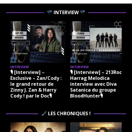
INTERVIEW
INTERVIEW
INTERVIEW
I
🎙 [Interview] –
🎙 [Interview] – 213Rock
Exclusive – Zan/Cody :
Harrag Melodica
le grand retour de
interview avec Diva
Zinny J. Zan & Harry
Satanica du groupe
Cody ! par le Doc🎙
BloodHunter🎙
LES CHRONIQUES !