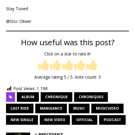
Stay Tuned
@Doc Olivier
How useful was this post?
Click on a star to rate it!
Average rating
5
/ 5. Vote count:
3
Post Views:
1 198
ALBUM
CHRONIQUE
CHRONIQUES
LAST RIDE
MANIGANCE
MUSIC
MUSICVIDEO
NEW SINGLE
NEW VIDEO
OFFICIAL
PODCAST
PRÉCÉDENT