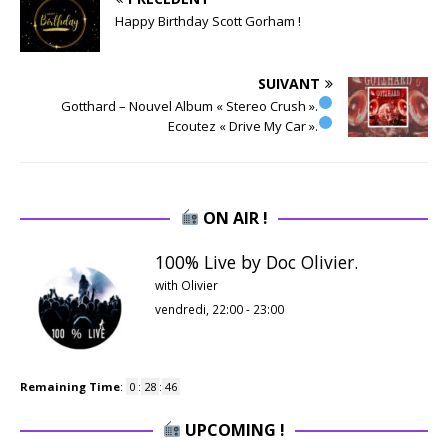
Happy Birthday Scott Gorham !
SUIVANT
Gotthard – Nouvel Album « Stereo Crush ».
Ecoutez « Drive My Car ».
ON AIR !
100% Live by Doc Olivier.
with Olivier
vendredi, 22:00
-
23:00
Remaining Time
:
0
:
28
:
45
UPCOMING !