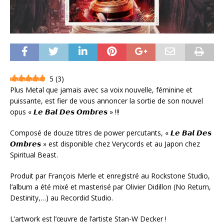
5
(
3
)
Plus Metal que jamais avec sa voix nouvelle, féminine et
puissante, est fier de vous annoncer la sortie de son nouvel
opus « 𝙇𝙚 𝘽𝙖𝙡 𝘿𝙚𝙨 𝙊𝙢𝙗𝙧𝙚𝙨 » !!!
Composé de douze titres de power percutants, « 𝙇𝙚 𝘽𝙖𝙡 𝘿𝙚𝙨
𝙊𝙢𝙗𝙧𝙚𝙨 » est disponible chez Verycords et au Japon chez
Spiritual Beast.
Produit par François Merle et enregistré au Rockstone Studio,
l’album a été mixé et masterisé par Olivier Didillon (No Return,
Destinity,…) au Recordid Studio.
L’artwork est l’œuvre de l’artiste Stan-W Decker !