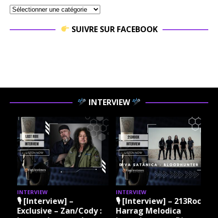
SUIVRE SUR FACEBOOK
INTERVIEW
INTERVIEW
INTERVIEW
I
🎙 [Interview] –
🎙 [Interview] – 213Rock
Exclusive – Zan/Cody :
Harrag Melodica