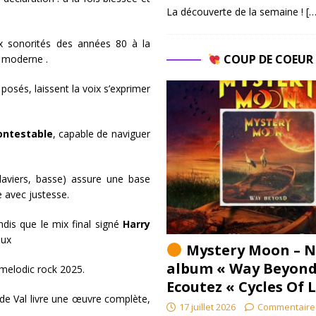
La découverte de la semaine !
[…
sonorités des années 80 à la
COUP DE COEU
 moderne .
s posés, laissent la voix s’exprimer
ontestable
, capable de naviguer
claviers, basse) assure une base
e avec justesse.
andis que le mix final signé
Harry
reux
Mystery Moon – N
album « Way Beyond
 melodic rock 2025.
Ecoutez « Cycles Of 
e de Val livre une œuvre complète,
17 juillet 2026
Commentaire