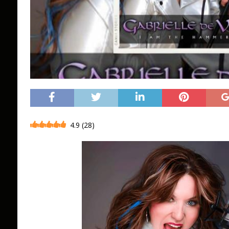
4.9
(
28
)