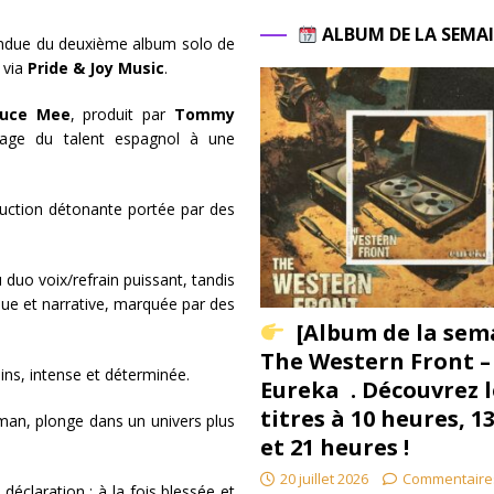
ALBUM DE LA SEMA
tendue du deuxième album solo de
via
Pride & Joy Music
.
ruce Mee
, produit par
Tommy
ssage du talent espagnol à une
duction détonante portée par des
 duo voix/refrain puissant, tandis
ue et narrative, marquée par des
[Album de la sem
The Western Front –
ins, intense et déterminée.
Eureka . Découvrez l
titres à 10 heures, 1
man, plonge dans un univers plus
et 21 heures !
20 juillet 2026
Commentaire
claration : à la fois blessée et