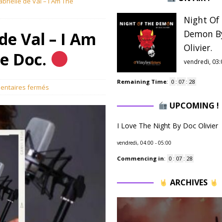
brielle de Val – I Am The
Night Of
Demon B
de Val – I Am
Olivier.
Le Doc.
vendredi, 03:
Remaining Time
:
0
:
07
:
27
ntaires fermés
UPCOMING !
I Love The Night By Doc Olivier
vendredi, 04:00
-
05:00
Commencing in
:
0
:
07
:
27
ARCHIVES