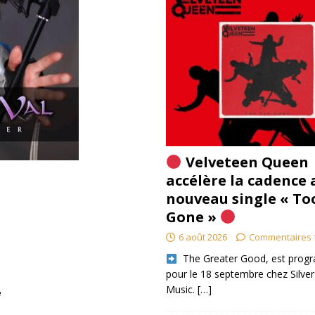
Velveteen Queen
accélère la cadence 
nouveau single « To
Gone »
6 août 2026
Commentaires 
​ The Greater Good, est pro
pour le 18 septembre chez Silver
Music.
[…]
e