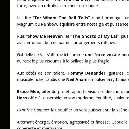
forte, avec un refrain accrocheur qui claque
Le titre
“For Whom The Bell Tolls”
rend hommage aux 
Magnum ou Rainbow, équilibre entre nostalgie et puissance
Puis
“Show Me Heaven”
et
“The Ghosts Of My Lai”
, plu
avec émotion, bercée par des arrangements raffinés.
Gabrielle de Val s’affirme ici comme
une force vocale inc
du rock le plus insoumis à la ballade la plus fragile.
Aux côtés de son talent,
Tommy Denander
(guitares, 
musicale riche, tandis que
Neil Anami
impulser la rythmiqu
Bruce Mee
, pilier du projet, apporte vision et direction, t
Hess
offre à l’ensemble un son moderne, équilibré, chaleu
I Am The Hammer
fait souffler un vent puissant sur la scène
Alternant énergie, émotion, agressivité et finesse, Gabriell
cohérente et marquante.