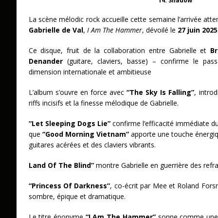
14. Shadow
La scène mélodic rock accueille cette semaine l’arrivée at
Gabrielle de Val
,
I Am The Hammer
, dévoilé le
27 juin 2025
Ce disque, fruit de la collaboration entre Gabrielle et
B
Denander
(guitare, claviers, basse) – confirme le pa
dimension internationale et ambitieuse
L’album s’ouvre en force avec
“The Sky Is Falling”
, intro
riffs incisifs et la finesse mélodique de Gabrielle.
“Let Sleeping Dogs Lie”
confirme l’efficacité immédiate du
que
“Good Morning Vietnam”
apporte une touche énergiq
guitares acérées et des claviers vibrants.
Land Of The Blind”
montre Gabrielle en guerrière des refra
“Princess Of Darkness”
, co-écrit par Mee et Roland Fors
sombre, épique et dramatique.
Le titre éponyme
“I Am The Hammer”
sonne comme une dé