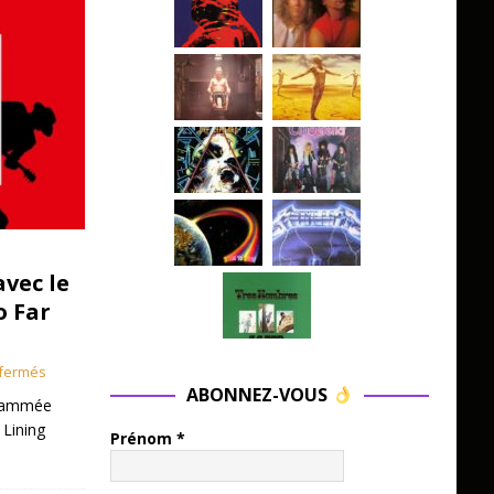
avec le
o Far
fermés
ABONNEZ-VOUS
grammée
 Lining
Prénom
*