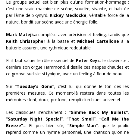
Le groupe actuel est bien plus qu’une formation-hommage :
c’est une vraie machine de scène, soudée, vivante, et habitée
par l’âme de Skynyrd.
Rickey Medlocke
, véritable force de la
nature, bondit sur scène avec une énergie folle.
Mark Matejka
complète avec précision et feeling, tandis que
Keith Christopher
à la basse et
Michael Cartellone
à la
batterie assurent une rythmique redoutable.
Et il faut saluer le rôle essentiel de
Peter Keys
, le claviériste :
derrière son orgue Hammond, il distille ces nappes chaudes et
ce groove sudiste si typique, avec un feeling à fleur de peau.
Sur
“Tuesday’s Gone”
, c’est lui qui donne le ton dès les
premières mesures. Ce moment-là restera dans toutes les
mémoires : lent, doux, profond, rempli d’un blues universel.
Les classiques s’enchaînent :
“Gimme Back My Bullets”
,
“Saturday Night Special”
,
“That Smell”
,
“Call Me the
Breeze”
… Et puis bien sûr,
“Simple Man”
, que le public
reprend comme un hymne personnel, une chanson qu’on ne