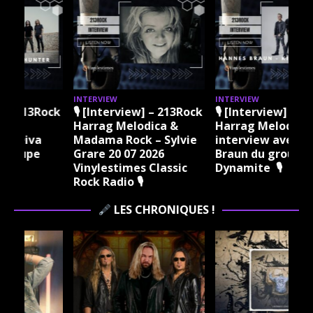
INTERVIEW
INTERVIEW
I
ock
🎙 [Interview] – 213Rock
🎙 [Interview] – 213Rock
Harrag Melodica &
Harrag Melodica Live
Madama Rock – Sylvie
interview avec Hannes
Grare 20 07 2026
Braun du groupe Kissin
Vinylestimes Classic
Dynamite 🎙
J
Rock Radio 🎙
LES CHRONIQUES !