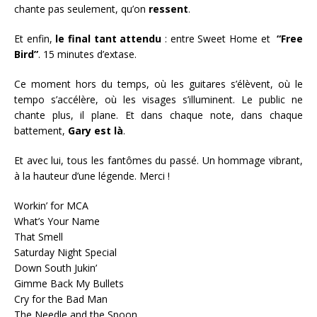
chante pas seulement, qu’on
ressent
.
Et enfin,
le final tant attendu
: entre Sweet Home et
“Free
Bird”
. 15 minutes d’extase.
Ce moment hors du temps, où les guitares s’élèvent, où le
tempo s’accélère, où les visages s’illuminent. Le public ne
chante plus, il plane. Et dans chaque note, dans chaque
battement,
Gary est là
.
Et avec lui, tous les fantômes du passé. Un hommage vibrant,
à la hauteur d’une légende. Merci !
Workin’ for MCA
What’s Your Name
That Smell
Saturday Night Special
Down South Jukin’
Gimme Back My Bullets
Cry for the Bad Man
The Needle and the Spoon