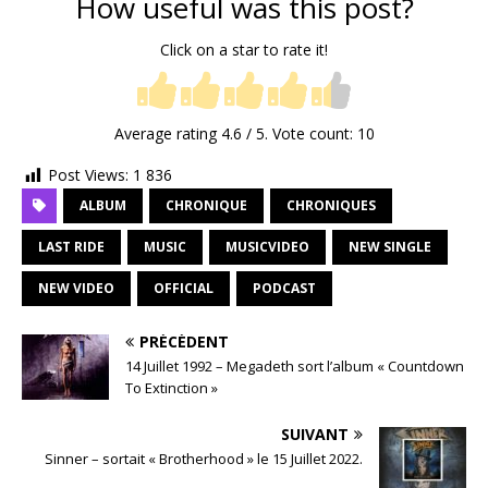
How useful was this post?
Click on a star to rate it!
Average rating
4.6
/ 5. Vote count:
10
Post Views:
1 836
ALBUM
CHRONIQUE
CHRONIQUES
LAST RIDE
MUSIC
MUSICVIDEO
NEW SINGLE
NEW VIDEO
OFFICIAL
PODCAST
PRÉCÉDENT
14 Juillet 1992 – Megadeth sort l’album « Countdown
To Extinction »
SUIVANT
Sinner – sortait « Brotherhood » le 15 Juillet 2022.