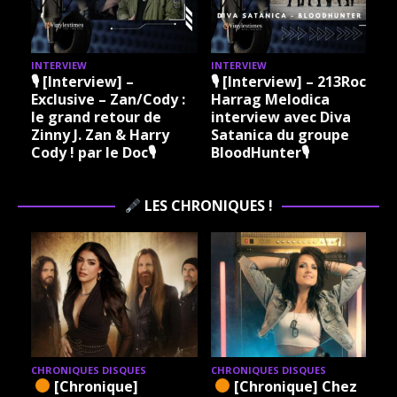
INTERVIEW
INTERVIEW
I
🎙 [Interview] –
🎙 [Interview] – 213Rock
Exclusive – Zan/Cody :
Harrag Melodica
le grand retour de
interview avec Diva
Zinny J. Zan & Harry
Satanica du groupe
Cody ! par le Doc🎙
BloodHunter🎙
LES CHRONIQUES !
CHRONIQUES DISQUES
CHRONIQUES DISQUES
[Chronique]
[Chronique] Chez