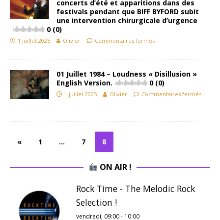
concerts d’été et apparitions dans des
festivals pendant que BIFF BYFORD subit
une intervention chirurgicale d’urgence
0 (0)
1 juillet 2025
Olivier
Commentaires fermés
01 Juillet 1984 – Loudness « Disillusion »
English Version.
0 (0)
1 juillet 2025
Olivier
Commentaires fermés
«
1
…
7
8
ON AIR !
Rock Time - The Melodic Rock
Selection !
vendredi, 09:00
-
10:00