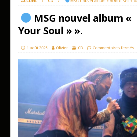
ACCUEIL
CD
MSG nouvel album « »Don’t Sell Your
MSG nouvel album « »
Your Soul » ».
1 août 2025
Olivier
CD
Commentaires fermés