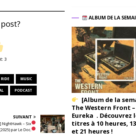
ALBUM DE LA SEMA
 post?
nt:
3
 RIDE
MUSIC
AL
PODCAST
[Album de la sem
The Western Front –
Eureka . Découvrez l
SUIVANT
titres à 10 heures, 1
 NightHawk – Six
(2025) par Le Doc.
et 21 heures !