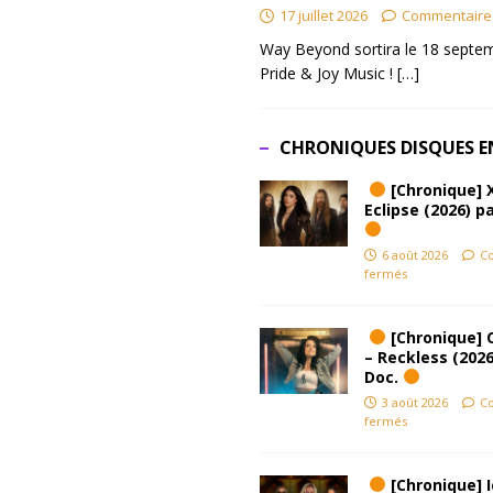
17 juillet 2026
Commentaire
Way Beyond sortira le 18 septem
Pride & Joy Music !
[…]
CHRONIQUES DISQUES E
[Chronique] 
Eclipse (2026) pa
6 août 2026
C
fermés
[Chronique] 
– Reckless (2026
Doc.
3 août 2026
C
fermés
[Chronique] Ic