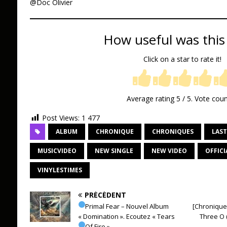
@Doc Olivier
How useful was this
Click on a star to rate it!
Average rating
5
/ 5. Vote cou
Post Views:
1 477
ALBUM
CHRONIQUE
CHRONIQUES
LAST
MUSICVIDEO
NEW SINGLE
NEW VIDEO
OFFICI
VINYLESTIMES
PRÉCÉDENT
Primal Fear – Nouvel Album
[Chronique]
« Domination ». Ecoutez « Tears
Three O 
Of Fire »