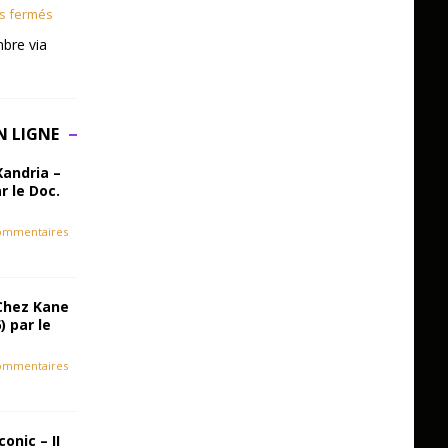
s fermés
bre via
N LIGNE
Xandria –
r le Doc.
ommentaires
Chez Kane
) par le
ommentaires
onic – II