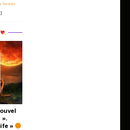
s fermés
]
R
ouvel
 ».
Life »