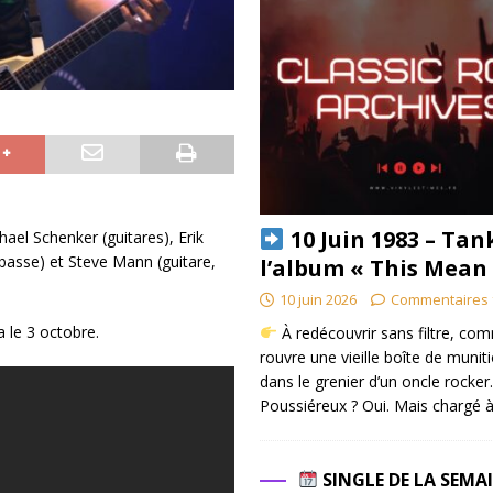
10 Juin 1983 – Tan
el Schenker (guitares), Erik
basse) et Steve Mann (guitare,
l’album « This Mean
10 juin 2026
Commentaires 
a le 3 octobre.
À redécouvrir sans filtre, co
rouvre une vieille boîte de munit
dans le grenier d’un oncle rocker.
Poussiéreux ? Oui. Mais chargé à
SINGLE DE LA SEMA