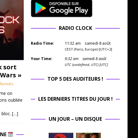
RADIO CLOCK
Radio Time:
11
:
32
am
samedi 8 août
CEST (Paris, Europe) [UTC+2]
Your Time:
9
:
32
am
samedi 8 août
UTC (undefined, UTC) [UTC]
k sort
 Wars »
TOP 5 DES AUDITEURS !
fermés
mme on
LES DERNIERS TITRES DU JOUR !
ions oubliée
 bloc.
[…]
UN JOUR – UN DISQUE
INE