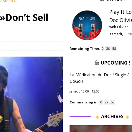
 Soul » ».
Play It L
Don’t Sell
Doc Olivie
with Olivier
samedi, 11:0
Remaining Time
:
0
:
26
:
57
UPCOMING !
La Médication du Doc ! Single à
GoGo !
samedi, 12:00
-
13:00
Commencing in
:
0
:
27
:
57
ARCHIVES