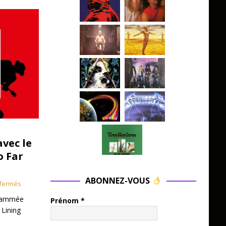
avec le
o Far
ABONNEZ-VOUS
fermés
grammée
Prénom
*
 Lining