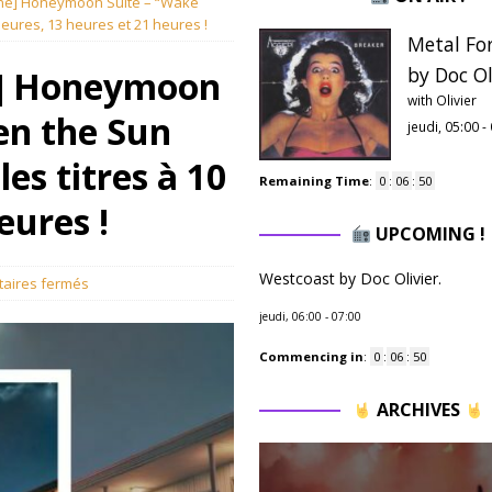
ne] Honeymoon Suite – “Wake
ures, 13 heures et 21 heures !
Metal Fo
by Doc Ol
e] Honeymoon
with Olivier
en the Sun
jeudi, 05:00
-
es titres à 10
Remaining Time
:
0
:
06
:
48
eures !
UPCOMING !
Westcoast by Doc Olivier.
aires fermés
jeudi, 06:00
-
07:00
Commencing in
:
0
:
06
:
48
ARCHIVES