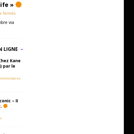
Life »
s fermés
bre via
N LIGNE
Chez Kane
) par le
ommentaires
onic – II
c.
s