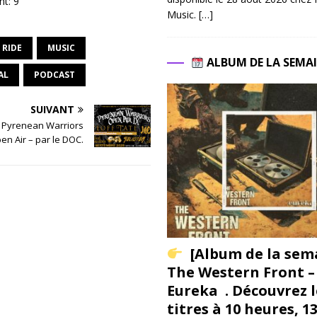
nt:
9
Music.
[…]
 RIDE
MUSIC
ALBUM DE LA SEMA
AL
PODCAST
SUIVANT
 – Pyrenean Warriors
en Air – par le DOC.
[Album de la sem
The Western Front –
Eureka . Découvrez l
titres à 10 heures, 1