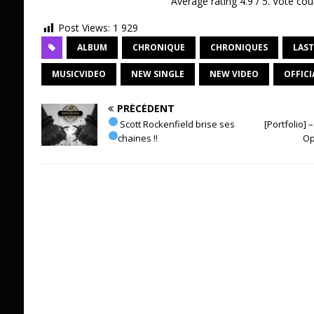
Average rating
4.9
/ 5. Vote cou
Post Views:
1 929
ALBUM
CHRONIQUE
CHRONIQUES
LAST
MUSICVIDEO
NEW SINGLE
NEW VIDEO
OFFICI
PRÉCÉDENT
Scott Rockenfield brise ses
[Portfolio]
chaines !!
Op