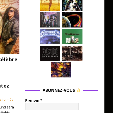
célèbre
utez
ABONNEZ-VOUS
s fermés
Prénom
*
und sera
Mighty