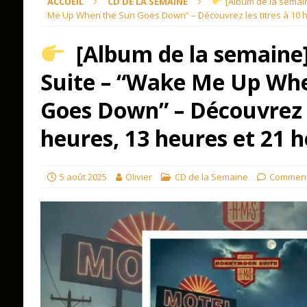
ACCUEIL
CD DE LA SEMAINE
[Album de la semai
Me Up When the Sun Goes Down” – Découvrez les titres à 10 he
[Album de la semain
Suite – “Wake Me Up Wh
Goes Down” – Découvrez l
heures, 13 heures et 21 h
5 août 2025
Olivier
CD de la Semaine
Comment