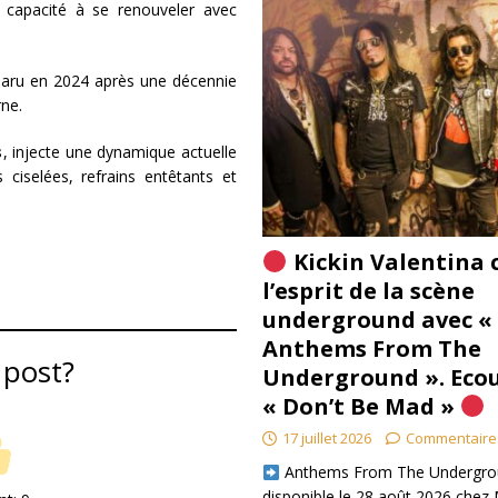
a capacité à se renouveler avec
paru en 2024 après une décennie
erne.
s
, injecte une dynamique actuelle
ciselées, refrains entêtants et
Kickin Valentina 
l’esprit de la scène
underground avec «
Anthems From The
 post?
Underground ». Eco
« Don’t Be Mad »
17 juillet 2026
Commentaire
​ Anthems From The Undergro
disponible le 28 août 2026 chez 