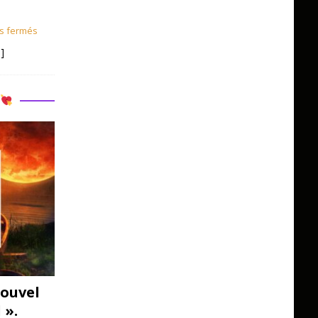
s fermés
]
R
ouvel
 ».