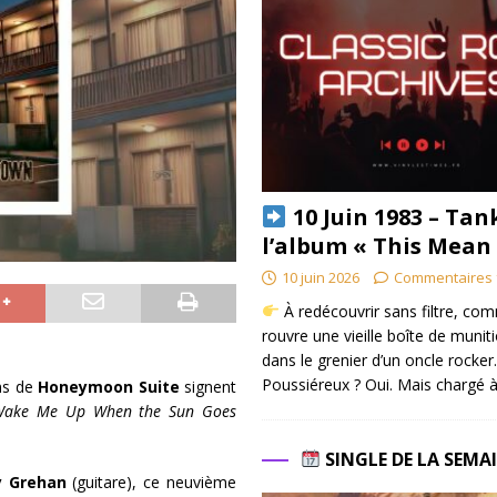
10 Juin 1983 – Tan
l’album « This Mean
10 juin 2026
Commentaires 
À redécouvrir sans filtre, co
rouvre une vieille boîte de munit
dans le grenier d’un oncle rocker.
Poussiéreux ? Oui. Mais chargé à
ens de
Honeymoon Suite
signent
Wake Me Up When the Sun Goes
SINGLE DE LA SEMA
y Grehan
(guitare), ce neuvième