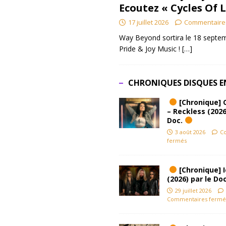
Ecoutez « Cycles Of 
17 juillet 2026
Commentaire
Way Beyond sortira le 18 septem
Pride & Joy Music !
[…]
CHRONIQUES DISQUES E
[Chronique] 
– Reckless (2026
Doc.
3 août 2026
C
fermés
[Chronique] Ic
(2026) par le Do
29 juillet 2026
Commentaires fermé