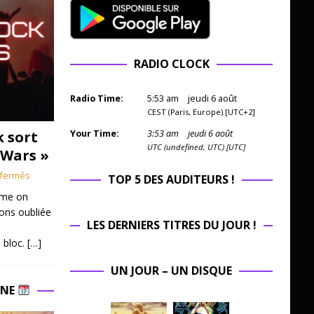
RADIO CLOCK
Radio Time:
5
:
53
am
jeudi 6 août
CEST (Paris, Europe) [UTC+2]
k sort
Your Time:
3
:
53
am
jeudi 6 août
UTC (undefined, UTC) [UTC]
 Wars »
fermés
TOP 5 DES AUDITEURS !
mme on
ions oubliée
LES DERNIERS TITRES DU JOUR !
 bloc.
[…]
UN JOUR – UN DISQUE
INE