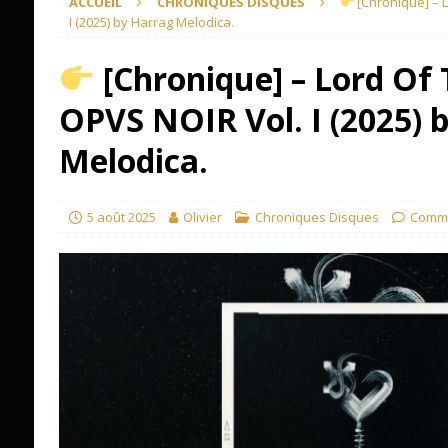
ACCUEIL
CHRONIQUES DISQUES
[Chronique] – L
I (2025) by Harrag Melodica.
[Chronique] – Lord Of 
OPVS NOIR Vol. I (2025) 
Melodica.
5 août 2025
Olivier
Chroniques Disques
Comme