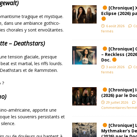
gewalt)
[Chronique] 
Eclipse (2026) pa
romantisme tragique et mystique.
ire, dans une ambiance gothico-
6 août 2026
C
es chorales y sont envoûtantes.
fermés
tte – Deathstars)
[Chronique] 
– Reckless (2026
 une tension glaciale, presque
Doc.
eat est martial, les riffs lourds.
3 août 2026
C
 Deathstars et de Rammstein.
fermés
 ?
[Chronique] Ic
(2026) par le Do
uo)
29 juillet 2026
Commentaires fermé
sino-américaine, apporte une
que les souvenirs persistants et
silence.
[Chronique] L
Mythmaker’s D
(2026) par le Do
irs ou de douleurs qui hantent à