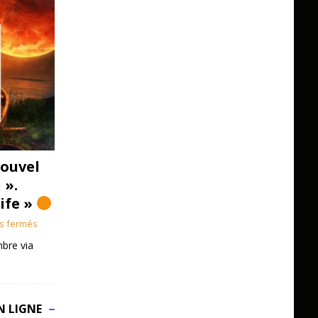
ouvel
 ».
Life »
s fermés
bre via
N LIGNE