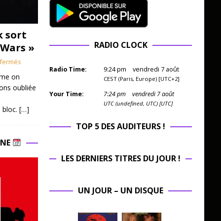
k sort
RADIO CLOCK
 Wars »
fermés
Radio Time:
9
:
24
pm
vendredi 7 août
mme on
CEST (Paris, Europe) [UTC+2]
ions oubliée
Your Time:
7
:
24
pm
vendredi 7 août
UTC (undefined, UTC) [UTC]
 bloc.
[…]
TOP 5 DES AUDITEURS !
INE
LES DERNIERS TITRES DU JOUR !
UN JOUR – UN DISQUE