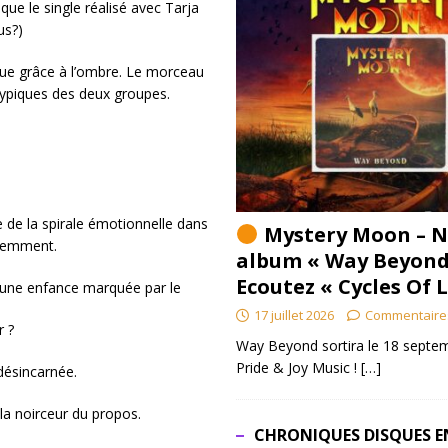
ue le single réalisé avec Tarja
us?)
 que grâce à l’ombre. Le morceau
ypiques des deux groupes.
te de la spirale émotionnelle dans
Mystery Moon – N
ciemment.
album « Way Beyond
Ecoutez « Cycles Of 
r une enfance marquée par le
17 juillet 2026
Commentaire
r ?
Way Beyond sortira le 18 septem
Pride & Joy Music !
[…]
désincarnée.
la noirceur du propos.
CHRONIQUES DISQUES E