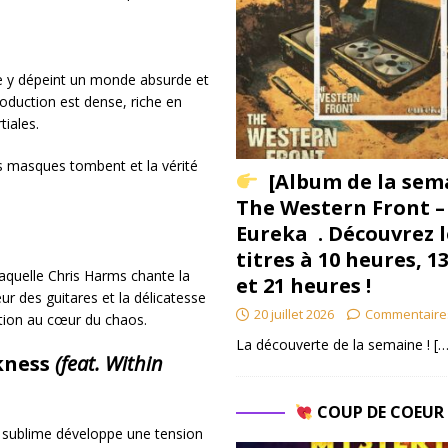
e y dépeint un monde absurde et
oduction est dense, riche en
iales.
s masques tombent et la vérité
[Album de la sem
The Western Front –
Eureka . Découvrez l
titres à 10 heures, 1
aquelle Chris Harms chante la
et 21 heures !
ur des guitares et la délicatesse
20 juillet 2026
Commentaire
tion au cœur du chaos.
La découverte de la semaine !
[…
rkness
(feat. Within
COUP DE COEU
 sublime développe une tension