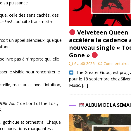
e sa puissance.
ique, celle des sens cachés, des
he Lost
souhaite transmettre.
Velveteen Queen
accélère la cadence 
rçoit un appel silencieux, quelque
nouveau single « To
ofond.
Gone »
se livre pas à n’importe qui, elle
6 août 2026
Commentaires 
sser le visible pour rencontrer le
​ The Greater Good, est pro
pour le 18 septembre chez Silver
eille, mais aussi avec l’intuition,
Music.
[…]
OIR Vol. 1
de Lord of the Lost,
ALBUM DE LA SEMA
.
, gothique et orchestral. Chaque
 collaborations marquantes :