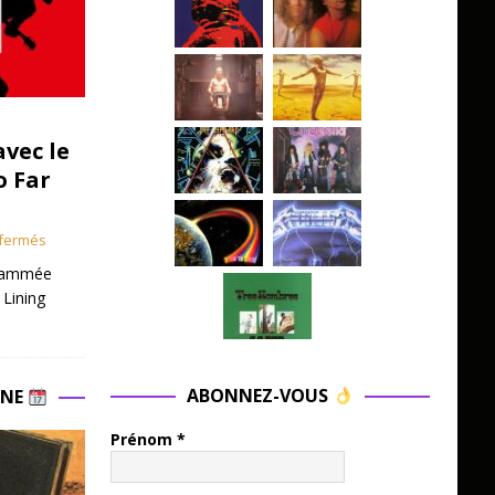
avec le
o Far
fermés
grammée
 Lining
ABONNEZ-VOUS
INE
Prénom
*