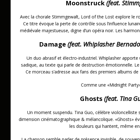
Moonstruck
(feat. Stimm
Avec la chorale Stimmgewalt, Lord of the Lost explore le 
Ce titre évoque la perte de contrôle sous l’influence luna
médiévale majestueuse, digne d’un opéra noir. Les harmoni
Damage
(feat. Whiplasher Bernado
Un duo abrasif et électro-industriel. Whiplasher apporte
sadique, au texte qui parle de destruction émotionnelle. Le b
Ce morceau s’adresse aux fans des premiers albums de
Comme une «Midnight Party»
Ghosts
(feat. Tina G
Un moment suspendu. Tina Guo, célèbre violoncelliste 
dimension cinématographique & mélancolique. «Ghosts» évo
les douleurs qui hantent, même en 
La chanson semble parler de présence invisible, de souven