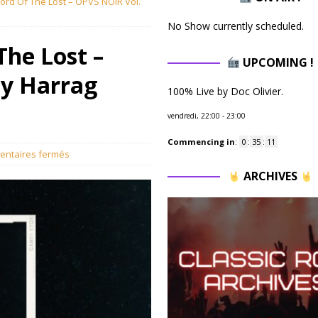
ord Of The Lost – OPVS NOIR Vol.
No Show currently scheduled.
The Lost –
UPCOMING !
by Harrag
100% Live by Doc Olivier.
vendredi, 22:00
-
23:00
Commencing in
:
0
:
35
:
10
ntaires fermés
ARCHIVES