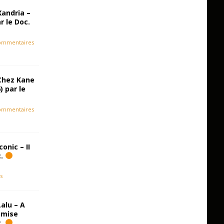
Xandria –
r le Doc.
ommentaires
Chez Kane
) par le
ommentaires
onic – II
c.
s
alu – A
emise
c.