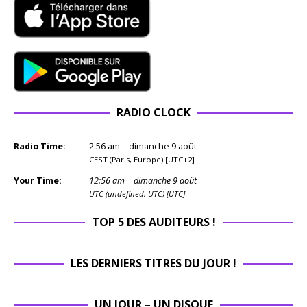
RADIO CLOCK
Radio Time:
2
:
56
am
dimanche 9 août
CEST (Paris, Europe) [UTC+2]
Your Time:
12
:
56
am
dimanche 9 août
UTC (undefined, UTC) [UTC]
TOP 5 DES AUDITEURS !
LES DERNIERS TITRES DU JOUR !
UN JOUR – UN DISQUE