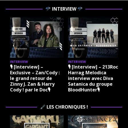
INTERVIEW
INTERVIEW
INTERVIEW
I
🎙 [Interview] –
🎙 [Interview] – 213Rock
Exclusive – Zan/Cody :
Harrag Melodica
le grand retour de
interview avec Diva
Zinny J. Zan & Harry
Satanica du groupe
Cody ! par le Doc🎙
BloodHunter🎙
LES CHRONIQUES !