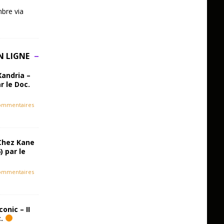
bre via
N LIGNE
Xandria –
r le Doc.
ommentaires
Chez Kane
) par le
ommentaires
onic – II
c.