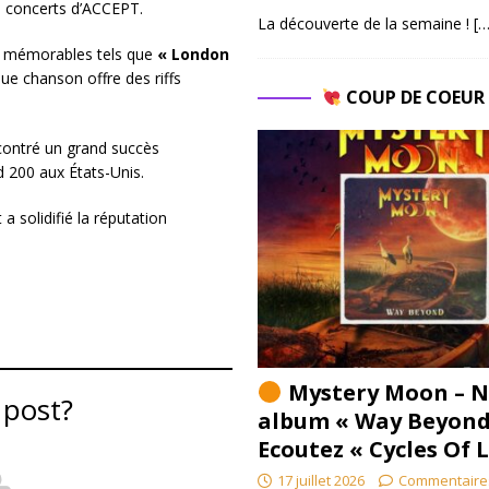
s concerts d’ACCEPT.
La découverte de la semaine !
[…
ux mémorables tels que
« London
que chanson offre des riffs
COUP DE COEU
ncontré un grand succès
 200 aux États-Unis.
a solidifié la réputation
Mystery Moon – N
 post?
album « Way Beyond
Ecoutez « Cycles Of 
17 juillet 2026
Commentaire