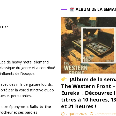
ALBUM DE LA SEMA
r Had
oupe de heavy metal allemand
lassique du genre et a contribué
nfluents de l’époque.
[Album de la sem
avec des riffs de guitare lourds,
The Western Front –
rté par la voix distinctive d’Udo
Eureka . Découvrez l
ues et percutantes.
titres à 10 heures, 1
et 21 heures !
e titre éponyme
« Balls to the
crocheur et ses paroles
20 juillet 2026
Commentaire