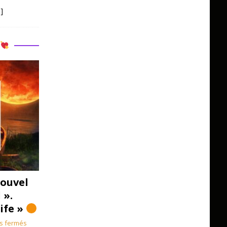
]
R
ouvel
 ».
Life »
s fermés