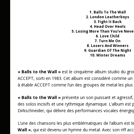
1. Balls To The Wall
2. London Leatherboys
3. Fight It Back
4. Head Over Heels
5. Losing More Than You’ve Neve
6. Love Child
7. Turn Me On
8. Losers And Winners
9. Guardian Of The Night
10. Winter Dreams
« Balls to the Wall »
est le cinquième album studio du gr
ACCEPT, sorti en 1983. Cet album est considéré comme un c
à établir ACCEPT comme l’un des groupes de metal les plus i
« Balls to the Wall »
présente un son puissant et agressif, 
des solos incisifs et une rythmique dynamique. L’album est po
Dirkschneider, qui délivre des performances vocales énergiq
L’une des chansons les plus emblématiques de l’album est l
Wall »
, qui est devenu un hymne du metal. Avec son riff ac