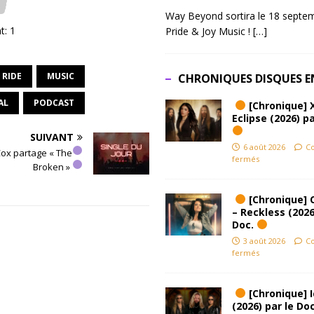
Way Beyond sortira le 18 septem
nt:
1
Pride & Joy Music !
[…]
 RIDE
MUSIC
CHRONIQUES DISQUES E
AL
PODCAST
[Chronique] 
Eclipse (2026) pa
SUIVANT
6 août 2026
C
Cox partage « The
fermés
Broken » ​
[Chronique] 
– Reckless (2026
Doc.
3 août 2026
C
fermés
[Chronique] Ic
(2026) par le Do