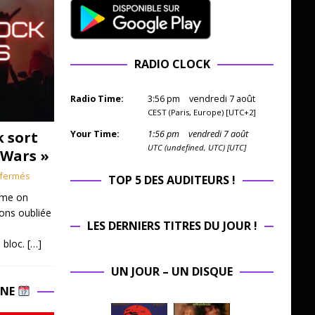
RADIO CLOCK
Radio Time:
3
:
56
pm
vendredi 7 août
CEST (Paris, Europe) [UTC+2]
k sort
Your Time:
1
:
56
pm
vendredi 7 août
UTC (undefined, UTC) [UTC]
 Wars »
fermés
TOP 5 DES AUDITEURS !
mme on
ions oubliée
LES DERNIERS TITRES DU JOUR !
 bloc.
[…]
UN JOUR – UN DISQUE
INE