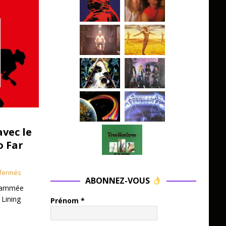
avec le
o Far
fermés
ABONNEZ-VOUS
grammée
 Lining
Prénom
*