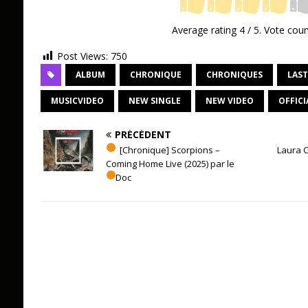
Average rating
4
/ 5. Vote cou
Post Views:
750
ALBUM
CHRONIQUE
CHRONIQUES
LAST
MUSICVIDEO
NEW SINGLE
NEW VIDEO
OFFICI
PRÉCÉDENT
[Chronique] Scorpions –
Laura 
Coming Home Live (2025) par le
Doc