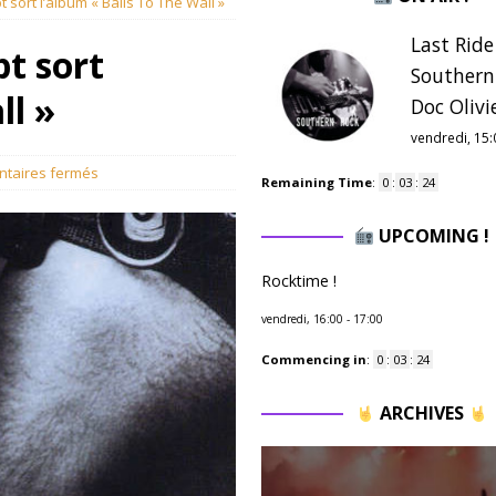
sort l’album « Balls To The Wall »
Last Ride
t sort
Southern
ll »
Doc Olivie
vendredi, 15:
taires fermés
Remaining Time
:
0
:
03
:
23
UPCOMING !
Rocktime !
vendredi, 16:00
-
17:00
Commencing in
:
0
:
03
:
23
ARCHIVES