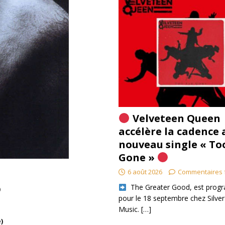
Velveteen Queen
accélère la cadence 
nouveau single « To
Gone »
6 août 2026
Commentaires 
​ The Greater Good, est pro
)
pour le 18 septembre chez Silver
Music.
[…]
)