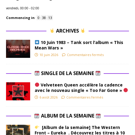
vendredi, 00:00
-
02:00
Commencing in
:
0
:
38
:
12
ARCHIVES
10 Juin 1983 – Tank sort l’album « This
Mean Wars »
10 juin 2026
Commentaires fermés
SINGLE DE LA SEMAINE
Velveteen Queen accélère la cadence
avec le nouveau single « Too Far Gone »
6 août 2026
Commentaires fermés
ALBUM DE LA SEMAINE
[Album de la semaine] The Western
Front – Eureka . Découvrez les titres à 10