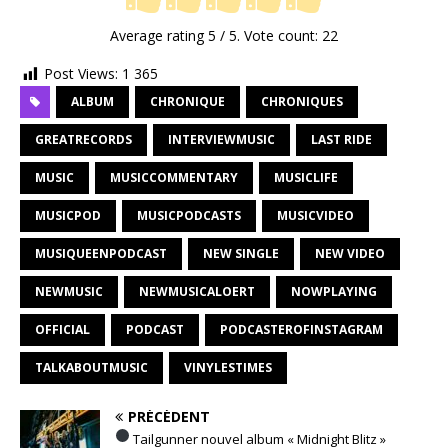
Average rating
5
/ 5. Vote count:
22
Post Views:
1 365
ALBUM
CHRONIQUE
CHRONIQUES
GREATRECORDS
INTERVIEWMUSIC
LAST RIDE
MUSIC
MUSICCOMMENTARY
MUSICLIFE
MUSICPOD
MUSICPODCASTS
MUSICVIDEO
MUSIQUEENPODCAST
NEW SINGLE
NEW VIDEO
NEWMUSIC
NEWMUSICALOERT
NOWPLAYING
OFFICIAL
PODCAST
PODCASTEROFINSTAGRAM
TALKABOUTMUSIC
VINYLESTIMES
PRÉCÉDENT
Tailgunner nouvel album « Midnight Blitz »