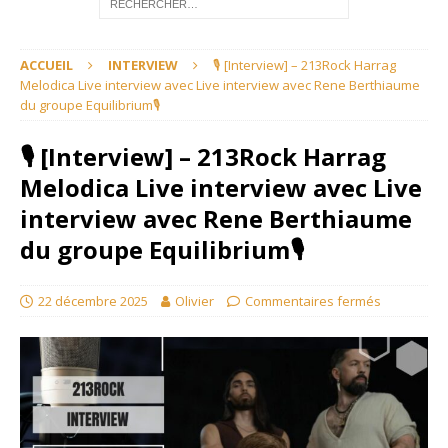
ACCUEIL
INTERVIEW
🎙 [Interview] – 213Rock Harrag
Melodica Live interview avec Live interview avec Rene Berthiaume
du groupe Equilibrium🎙
🎙 [Interview] – 213Rock Harrag
Melodica Live interview avec Live
interview avec Rene Berthiaume
du groupe Equilibrium🎙
22 décembre 2025
Olivier
Commentaires fermés