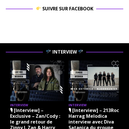
SUIVRE SUR FACEBOOK
INTERVIEW
INTERVIEW
INTERVIEW
I
🎙 [Interview] –
🎙 [Interview] – 213Rock
Exclusive – Zan/Cody :
Harrag Melodica
le grand retour de
interview avec Diva
Zinny J. Zan & Harry
Satanica du groupe