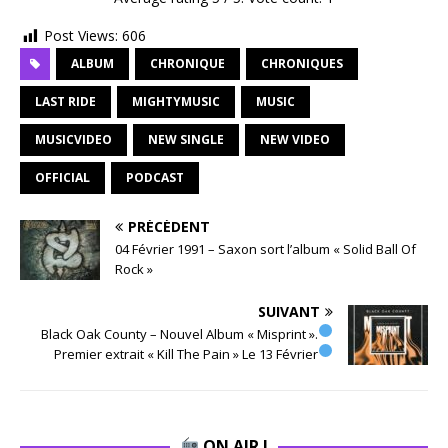
Post Views:
606
ALBUM
CHRONIQUE
CHRONIQUES
LAST RIDE
MIGHTYMUSIC
MUSIC
MUSICVIDEO
NEW SINGLE
NEW VIDEO
OFFICIAL
PODCAST
PRÉCÉDENT
04 Février 1991 – Saxon sort l’album « Solid Ball Of
Rock »
SUIVANT
Black Oak County – Nouvel Album « Misprint ».
Premier extrait « Kill The Pain » Le 13 Février
ON AIR !