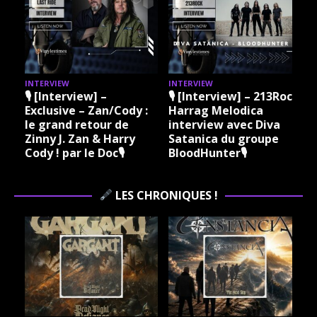
INTERVIEW
INTERVIEW
I
🎙 [Interview] –
🎙 [Interview] – 213Rock
Exclusive – Zan/Cody :
Harrag Melodica
le grand retour de
interview avec Diva
Zinny J. Zan & Harry
Satanica du groupe
Cody ! par le Doc🎙
BloodHunter🎙
LES CHRONIQUES !