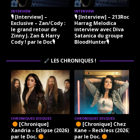
INTERVIEW
INTERVIEW
I
🎙 [Interview] –
🎙 [Interview] – 213Rock
Exclusive – Zan/Cody :
Harrag Melodica
le grand retour de
interview avec Diva
Zinny J. Zan & Harry
Satanica du groupe
Cody ! par le Doc🎙
BloodHunter🎙
LES CHRONIQUES !
CHRONIQUES DISQUES
CHRONIQUES DISQUES
[Chronique]
[Chronique] Chez
Xandria – Eclipse (2026)
Kane – Reckless (2026)
par le Doc.
par le Doc.