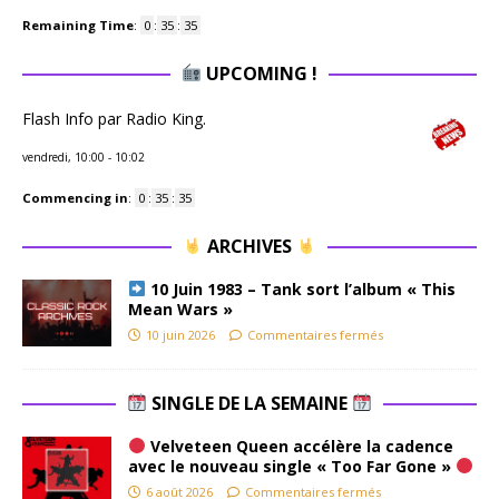
Remaining Time
:
0
:
35
:
34
UPCOMING !
Flash Info par Radio King.
vendredi, 10:00
-
10:02
Commencing in
:
0
:
35
:
34
ARCHIVES
10 Juin 1983 – Tank sort l’album « This
Mean Wars »
10 juin 2026
Commentaires fermés
SINGLE DE LA SEMAINE
Velveteen Queen accélère la cadence
avec le nouveau single « Too Far Gone »
6 août 2026
Commentaires fermés