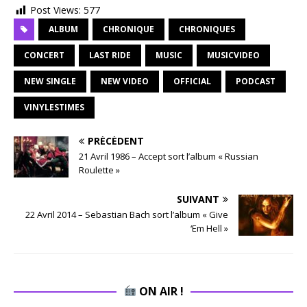
Post Views:
577
ALBUM
CHRONIQUE
CHRONIQUES
CONCERT
LAST RIDE
MUSIC
MUSICVIDEO
NEW SINGLE
NEW VIDEO
OFFICIAL
PODCAST
VINYLESTIMES
PRÉCÉDENT
21 Avril 1986 – Accept sort l’album « Russian
Roulette »
SUIVANT
22 Avril 2014 – Sebastian Bach sort l’album « Give
‘Em Hell »
ON AIR !