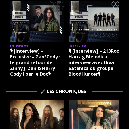
NTERVIEW
INTERVIEW
INTERVI
 [Interview] –
🎙 [Interview] – 213Rock
🎙 [In
xclusive – Zan/Cody :
Harrag Melodica
Harra
e grand retour de
interview avec Diva
Madam
inny J. Zan & Harry
Satanica du groupe
Grare 
ody ! par le Doc🎙
BloodHunter🎙
Vinyle
Rock R
LES CHRONIQUES !