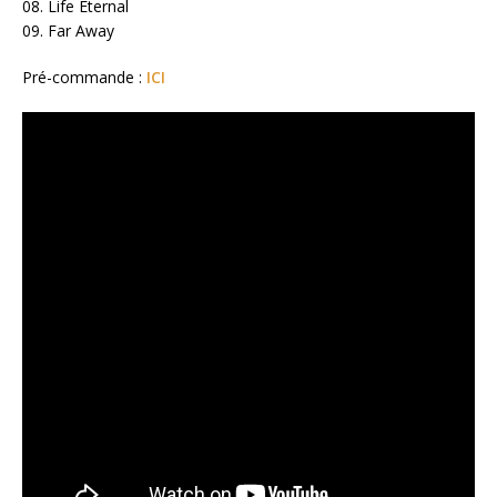
08. Life Eternal
09. Far Away
Pré-commande :
ICI