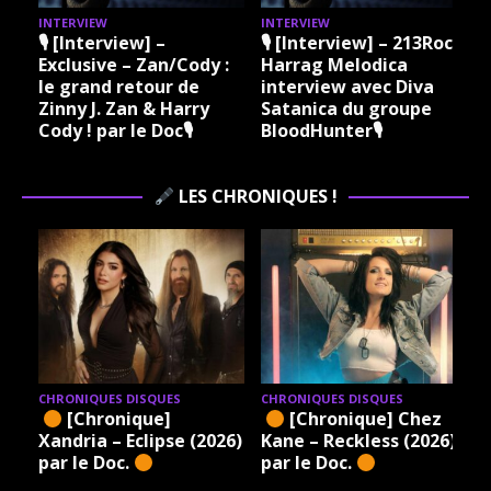
INTERVIEW
INTERVIEW
I
🎙 [Interview] –
🎙 [Interview] – 213Rock
Exclusive – Zan/Cody :
Harrag Melodica
le grand retour de
interview avec Diva
Zinny J. Zan & Harry
Satanica du groupe
Cody ! par le Doc🎙
BloodHunter🎙
LES CHRONIQUES !
CHRONIQUES DISQUES
CHRONIQUES DISQUES
[Chronique]
[Chronique] Chez
Xandria – Eclipse (2026)
Kane – Reckless (2026)
par le Doc.
par le Doc.