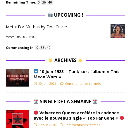
Remaining Time
:
0
:
36
:
39
UPCOMING !
Metal For Muthas by Doc Olivier
samedi, 05:00
-
06:00
Commencing in
:
0
:
36
:
39
ARCHIVES
10 Juin 1983 – Tank sort l’album « This
Mean Wars »
10 juin 2026
Commentaires fermés
SINGLE DE LA SEMAINE
Velveteen Queen accélère la cadence
avec le nouveau single « Too Far Gone »
6 août 2026
Commentaires fermés