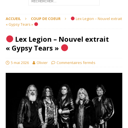
ACCUEIL
COUP DE COEUR
Lex Legion – Nouvel extrait
« Gypsy Tears »
Lex Legion – Nouvel extrait
« Gypsy Tears »
5 mai 2026
Olivier
Commentaires fermés