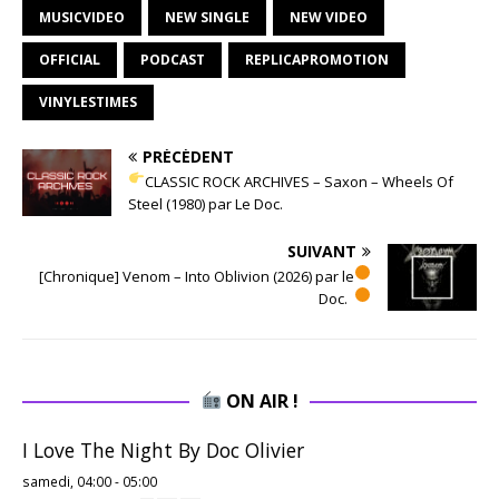
MUSICVIDEO
NEW SINGLE
NEW VIDEO
OFFICIAL
PODCAST
REPLICAPROMOTION
VINYLESTIMES
PRÉCÉDENT
CLASSIC ROCK ARCHIVES – Saxon – Wheels Of
Steel (1980) par Le Doc.
SUIVANT
[Chronique] Venom – Into Oblivion (2026) par le
Doc.
ON AIR !
I Love The Night By Doc Olivier
samedi, 04:00
-
05:00