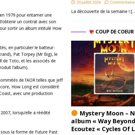
20 juillet 2026
Commentaire
La découverte de la semaine !
[…
s en 1979 pour entamer une
d’obtenir un contrat avec son
our sortir un album intitulé How
COUP DE COEU
s, en particulier le batteur-
and), Pat Torpey (Mr Big), le
l de Toto, et les associés de
oduit l’album).
mmités de l’AOR telles que Jeff
 encore, How Long est considéré
 Coast, avec une production
Mystery Moon – N
007, lorsqu’elle a réédité
album « Way Beyond
Ecoutez « Cycles Of 
B sous la forme de Future Past