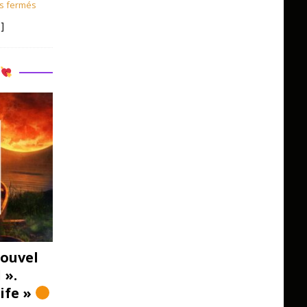
s fermés
]
R
ouvel
 ».
Life »