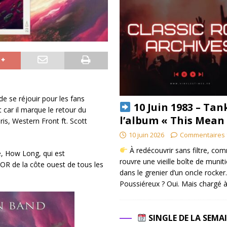
e se réjouir pour les fans
10 Juin 1983 – Tan
car il marque le retour du
l’album « This Mean
s, Western Front ft. Scott
10 juin 2026
Commentaires 
À redécouvrir sans filtre, co
e, How Long, qui est
rouvre une vieille boîte de munit
R de la côte ouest de tous les
dans le grenier d’un oncle rocker.
Poussiéreux ? Oui. Mais chargé à
SINGLE DE LA SEMA