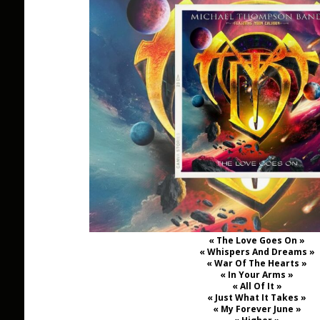
« The Love Goes On »
« Whispers And Dreams »
« War Of The Hearts »
« In Your Arms »
« All Of It »
« Just What It Takes »
« My Forever June »