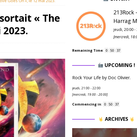
ve Goes On », le 12 mai 2023.
213Rock -
ortait « The
Harrag M
 2023.
jeudi, 20:00
-
[
mercredi, 18:
Remaining Time
:
0
:
50
:
36
UPCOMING !
Rock Your Life by Doc Olivier.
jeudi, 21:00
-
22:00
[
mercredi, 19:00
-
20:00
]
Commencing in
:
0
:
50
:
36
ARCHIVES