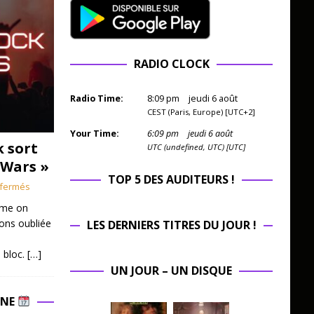
RADIO CLOCK
Radio Time:
8
:
09
pm
jeudi 6 août
CEST (Paris, Europe) [UTC+2]
Your Time:
6
:
09
pm
jeudi 6 août
k sort
UTC (undefined, UTC) [UTC]
 Wars »
TOP 5 DES AUDITEURS !
fermés
mme on
ions oubliée
LES DERNIERS TITRES DU JOUR !
 bloc.
[…]
UN JOUR – UN DISQUE
INE