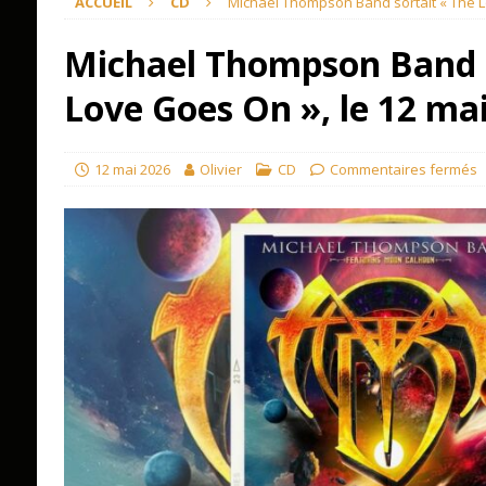
ACCUEIL
CD
Michael Thompson Band sortait « The Lo
Michael Thompson Band s
Love Goes On », le 12 mai
12 mai 2026
Olivier
CD
Commentaires fermés