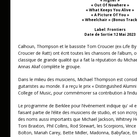
« Higher »
« Out Of Nowhere »
« What Keeps You Alive »
« A Picture Of You »
« Wheelchair » (Bonus Track
Label: Frontiers
Date de Sortie:12 Mai 2023
Calhoun, Thompson et le bassiste Tom Croucier (ex-Life By N
Croucier de Ratt) ont écrit toutes les chansons de l’album, 
classique de grande qualité qui a fait la réputation du Mic
Annas Aliaf complète le groupe.
Dans le milieu des musiciens, Michael Thompson est consid
guitaristes au monde. Il a reçu le prix « Distinguished Alumn
College of Music, pour commémorer sa contribution à l’indus
Le programme de Berklee pour l’événement indique qu' »il
faisant partie de l’élite des musiciens de studio, et son incr
des noms aussi importants que Michael Jackson, Whitney Ho
Toni Braxton, Phil Collins, Rod Stewart, les Scorpions, Vince 
Bolton, Mariah Carey, Bette Midler, Madonna, Babyface, En 