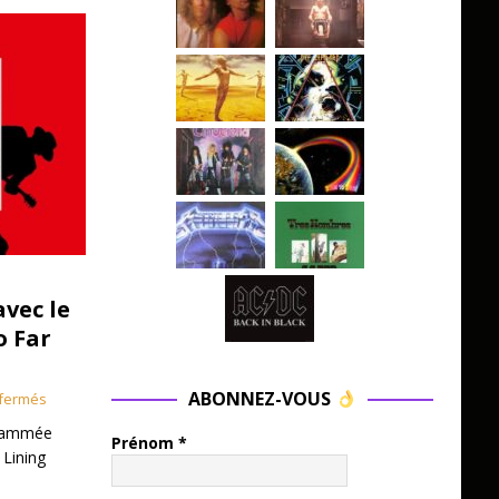
avec le
o Far
ABONNEZ-VOUS
fermés
grammée
Prénom
*
 Lining