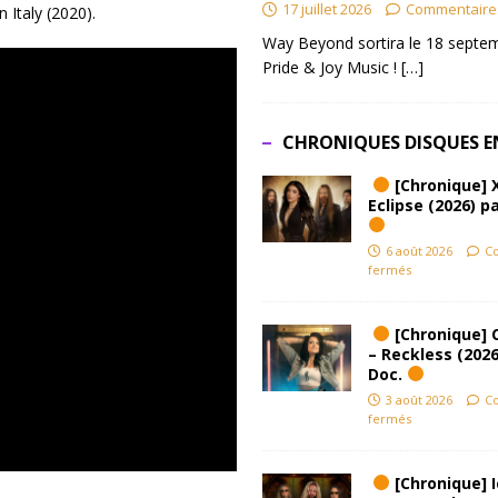
17 juillet 2026
Commentaire
 Italy (2020).
Way Beyond sortira le 18 septem
Pride & Joy Music !
[…]
CHRONIQUES DISQUES E
[Chronique] 
Eclipse (2026) pa
6 août 2026
C
fermés
[Chronique] 
– Reckless (2026
Doc.
3 août 2026
C
fermés
[Chronique] Ic