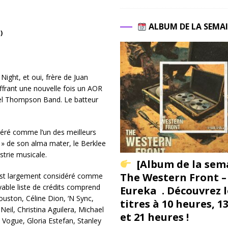
ALBUM DE LA SEMA
)
ight, et oui, frère de Juan
offrant une nouvelle fois un AOR
hael Thompson Band. Le batteur
éré comme l’un des meilleurs
i » de son alma mater, le Berklee
trie musicale.
[Album de la sem
The Western Front –
 est largement considéré comme
oyable liste de crédits comprend
Eureka . Découvrez l
uston, Céline Dion, ‘N Sync,
titres à 10 heures, 1
Neil, Christina Aguilera, Michael
et 21 heures !
Vogue, Gloria Estefan, Stanley