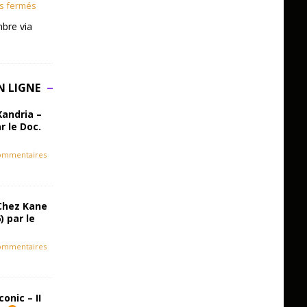
s fermés
bre via
N LIGNE
Xandria –
r le Doc.
ommentaires
Chez Kane
) par le
ommentaires
onic – II