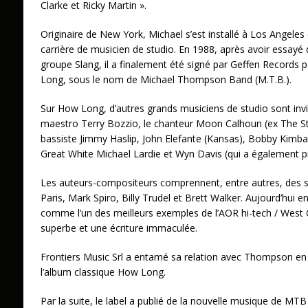
Clarke et Ricky Martin ».
Originaire de New York, Michael s’est installé à Los Angele
carrière de musicien de studio. En 1988, après avoir essayé 
groupe Slang, il a finalement été signé par Geffen Records p
Long, sous le nom de Michael Thompson Band (M.T.B.).
Sur How Long, d’autres grands musiciens de studio sont invité
maestro Terry Bozzio, le chanteur Moon Calhoun (ex The Str
bassiste Jimmy Haslip, John Elefante (Kansas), Bobby Kimbal
Great White Michael Lardie et Wyn Davis (qui a également pr
Les auteurs-compositeurs comprennent, entre autres, des so
Paris, Mark Spiro, Billy Trudel et Brett Walker. Aujourd’hui
comme l’un des meilleurs exemples de l’AOR hi-tech / West
superbe et une écriture immaculée.
Frontiers Music Srl a entamé sa relation avec Thompson en 2
l’album classique How Long.
Par la suite, le label a publié de la nouvelle musique de MT